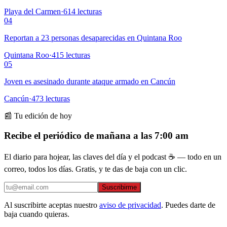
Playa del Carmen
·
614
lecturas
04
Reportan a 23 personas desaparecidas en Quintana Roo
Quintana Roo
·
415
lecturas
05
Joven es asesinado durante ataque armado en Cancún
Cancún
·
473
lecturas
📰 Tu edición de hoy
Recibe el periódico de mañana a las 7:00 am
El diario para hojear, las claves del día y el podcast ☕ — todo en un
correo, todos los días. Gratis, y te das de baja con un clic.
Suscribirme
Al suscribirte aceptas nuestro
aviso de privacidad
. Puedes darte de
baja cuando quieras.