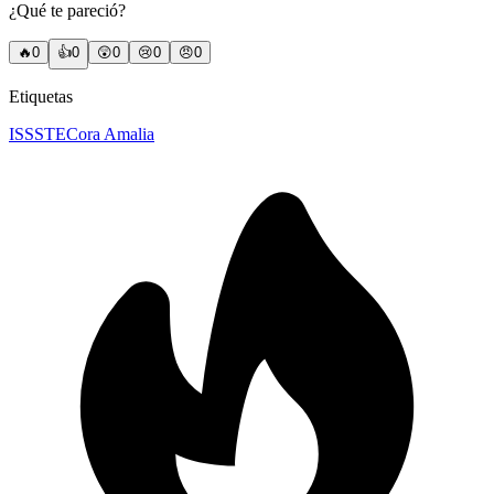
¿Qué te pareció?
🔥
0
👍
0
😲
0
😢
0
😠
0
Etiquetas
ISSSTE
Cora Amalia