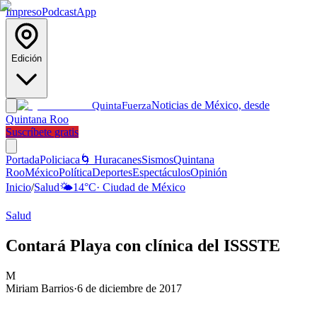
Impreso
Podcast
App
Edición
Noticias de México, desde
Quinta
Fuerza
Quintana Roo
Suscríbete gratis
Portada
Policiaca
🌀 Huracanes
Sismos
Quintana
Roo
México
Política
Deportes
Espectáculos
Opinión
Inicio
/
Salud
🌤️
14
°C
·
Ciudad de México
Salud
Contará Playa con clínica del ISSSTE
M
Miriam Barrios
·
6 de diciembre de 2017