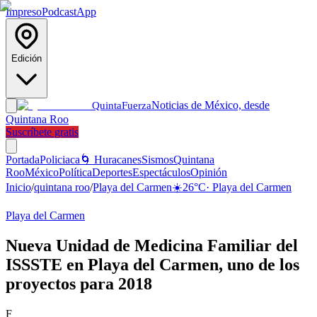
Impreso
Podcast
App
Edición
Noticias de México, desde
Quinta
Fuerza
Quintana Roo
Suscríbete gratis
Portada
Policiaca
🌀 Huracanes
Sismos
Quintana
Roo
México
Política
Deportes
Espectáculos
Opinión
Inicio
/
quintana roo
/
Playa del Carmen
☀️
26
°C
·
Playa del Carmen
Playa del Carmen
Nueva Unidad de Medicina Familiar del
ISSSTE en Playa del Carmen, uno de los
proyectos para 2018
F