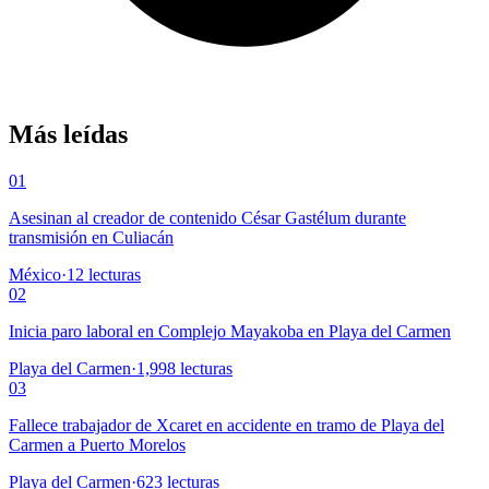
Más leídas
01
Asesinan al creador de contenido César Gastélum durante
transmisión en Culiacán
México
·
12
lecturas
02
Inicia paro laboral en Complejo Mayakoba en Playa del Carmen
Playa del Carmen
·
1,998
lecturas
03
Fallece trabajador de Xcaret en accidente en tramo de Playa del
Carmen a Puerto Morelos
Playa del Carmen
·
623
lecturas