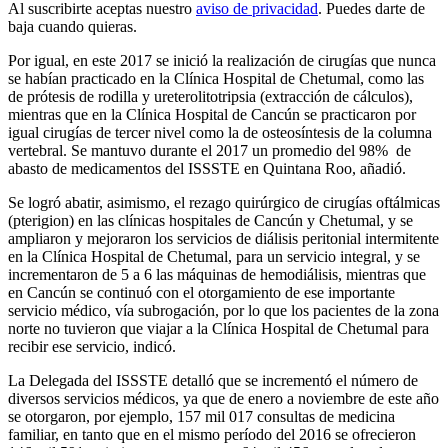
Al suscribirte aceptas nuestro
aviso de privacidad
. Puedes darte de
baja cuando quieras.
Por igual, en este 2017 se inició la realización de cirugías que nunca
se habían practicado en la Clínica Hospital de Chetumal, como las
de prótesis de rodilla y ureterolitotripsia (extracción de cálculos),
mientras que en la Clínica Hospital de Cancún se practicaron por
igual cirugías de tercer nivel como la de osteosíntesis de la columna
vertebral. Se mantuvo durante el 2017 un promedio del 98% de
abasto de medicamentos del ISSSTE en Quintana Roo, añadió.
Se logró abatir, asimismo, el rezago quirúrgico de cirugías oftálmicas
(pterigion) en las clínicas hospitales de Cancún y Chetumal, y se
ampliaron y mejoraron los servicios de diálisis peritonial intermitente
en la Clínica Hospital de Chetumal, para un servicio integral, y se
incrementaron de 5 a 6 las máquinas de hemodiálisis, mientras que
en Cancún se continuó con el otorgamiento de ese importante
servicio médico, vía subrogación, por lo que los pacientes de la zona
norte no tuvieron que viajar a la Clínica Hospital de Chetumal para
recibir ese servicio, indicó.
La Delegada del ISSSTE detalló que se incrementó el número de
diversos servicios médicos, ya que de enero a noviembre de este año
se otorgaron, por ejemplo, 157 mil 017 consultas de medicina
familiar, en tanto que en el mismo período del 2016 se ofrecieron