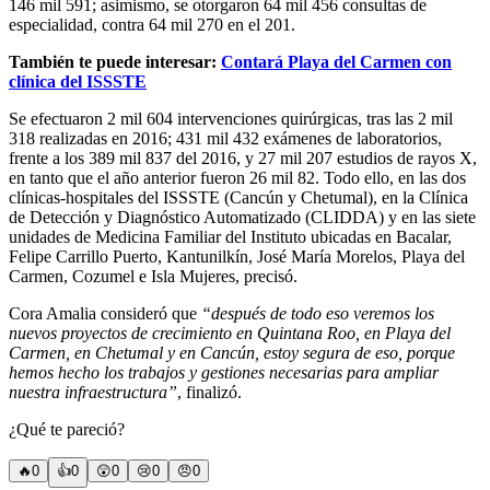
146 mil 591; asimismo, se otorgaron 64 mil 456 consultas de
especialidad, contra 64 mil 270 en el 201.
También te puede interesar:
Contará Playa del Carmen con
clínica del ISSSTE
Se efectuaron 2 mil 604 intervenciones quirúrgicas, tras las 2 mil
318 realizadas en 2016; 431 mil 432 exámenes de laboratorios,
frente a los 389 mil 837 del 2016, y 27 mil 207 estudios de rayos X,
en tanto que el año anterior fueron 26 mil 82. Todo ello, en las dos
clínicas-hospitales del ISSSTE (Cancún y Chetumal), en la Clínica
de Detección y Diagnóstico Automatizado (CLIDDA) y en las siete
unidades de Medicina Familiar del Instituto ubicadas en Bacalar,
Felipe Carrillo Puerto, Kantunilkín, José María Morelos, Playa del
Carmen, Cozumel e Isla Mujeres, precisó.
Cora Amalia consideró que
“después de todo eso veremos los
nuevos proyectos de crecimiento en Quintana Roo, en Playa del
Carmen, en Chetumal y en Cancún, estoy segura de eso, porque
hemos hecho los trabajos y gestiones necesarias para ampliar
nuestra infraestructura”
, finalizó.
¿Qué te pareció?
🔥
0
👍
0
😲
0
😢
0
😠
0