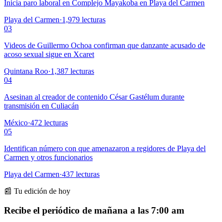
Inicia paro laboral en Complejo Mayakoba en Playa del Carmen
Playa del Carmen
·
1,979
lecturas
03
Videos de Guillermo Ochoa confirman que danzante acusado de
acoso sexual sigue en Xcaret
Quintana Roo
·
1,387
lecturas
04
Asesinan al creador de contenido César Gastélum durante
transmisión en Culiacán
México
·
472
lecturas
05
Identifican número con que amenazaron a regidores de Playa del
Carmen y otros funcionarios
Playa del Carmen
·
437
lecturas
📰 Tu edición de hoy
Recibe el periódico de mañana a las 7:00 am