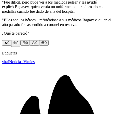
"Fue difícil, pero pude ver a los médicos pelear y les ayudé",
explicó Bagayev, quien vestía un uniforme militar adornado con
medallas cuando fue dado de alta del hospital.
"Ellos son los héroes", refiriéndose a sus médicos Bagayev, quien el
año pasado fue ascendido a coronel en reserva.
¿Qué te pareció?
🔥
0
👍
0
😲
0
😢
0
😠
0
Etiquetas
viral
Noticias Virales