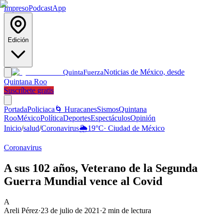
Impreso
Podcast
App
Edición
Noticias de México, desde
Quinta
Fuerza
Quintana Roo
Suscríbete gratis
Portada
Policiaca
🌀 Huracanes
Sismos
Quintana
Roo
México
Política
Deportes
Espectáculos
Opinión
Inicio
/
salud
/
Coronavirus
🌦️
19
°C
·
Ciudad de México
Coronavirus
A sus 102 años, Veterano de la Segunda
Guerra Mundial vence al Covid
A
Areli Pérez
·
23 de julio de 2021
·
2
min de lectura