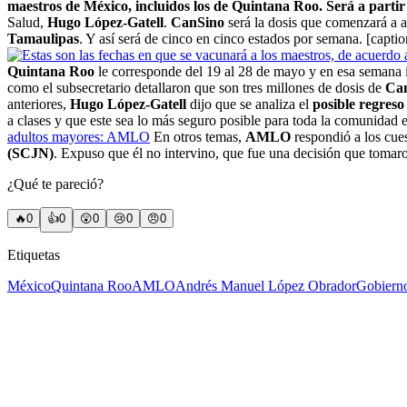
maestros de México, incluidos los de Quintana Roo.
Será a partir
Salud,
Hugo López-Gatell
.
CanSino
será la dosis que comenzará a a
Tamaulipas
. Y así será de cinco en cinco estados por semana. [ca
Quintana Roo
le corresponde del 19 al 28 de mayo y en esa semana i
como el subsecretario detallaron que son tres millones de dosis de
Ca
anteriores,
Hugo López-Gatell
dijo que se analiza el
posible regreso
a clases y que este sea lo más seguro posible para toda la comunidad 
adultos mayores: AMLO
En otros temas,
AMLO
respondió a los cue
(SCJN)
. Expuso que él no intervino, que fue una decisión que tomar
¿Qué te pareció?
🔥
0
👍
0
😲
0
😢
0
😠
0
Etiquetas
México
Quintana Roo
AMLO
Andrés Manuel López Obrador
Gobiern