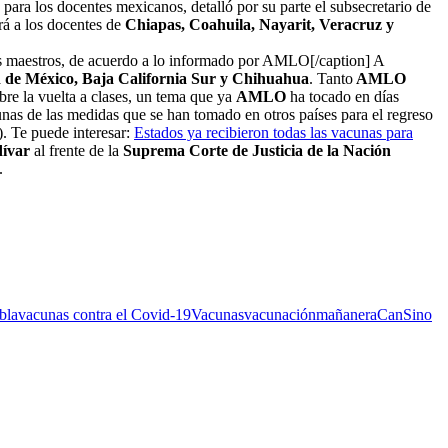
para los docentes mexicanos, detalló por su parte el subsecretario de
ará a los docentes de
Chiapas, Coahuila, Nayarit, Veracruz y
os maestros, de acuerdo a lo informado por AMLO[/caption] A
 de México, Baja California Sur y Chihuahua
. Tanto
AMLO
bre la vuelta a clases, un tema que ya
AMLO
ha tocado en días
unas de las medidas que se han tomado en otros países para el regreso
). Te puede interesar:
Estados ya recibieron todas las vacunas para
dívar
al frente de la
Suprema Corte de Justicia de la Nación
.
bla
vacunas contra el Covid-19
Vacunas
vacunación
mañanera
CanSino