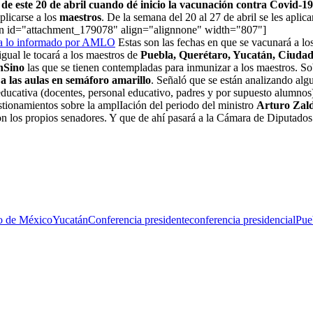
 de este 20 de abril cuando dé inicio la vacunación contra Covid-19
plicarse a los
maestros
. De la semana del 20 al 27 de abril se les aplic
ption id="attachment_179078" align="alignnone" width="807"]
Estas son las fechas en que se vacunará a l
gual le tocará a los maestros de
Puebla, Querétaro, Yucatán, Ciudad
nSino
las que se tienen contempladas para inmunizar a los maestros. So
 a las aulas en semáforo amarillo
. Señaló que se están analizando alg
educativa (docentes, personal educativo, padres y por supuesto alumnos
stionamientos sobre la amplIación del periodo del ministro
Arturo Zal
on los propios senadores. Y que de ahí pasará a la Cámara de Diputados
o de México
Yucatán
Conferencia presidente
conferencia presidencial
Pue