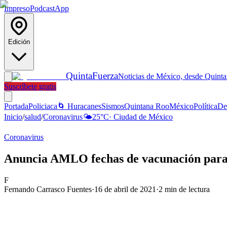
Impreso
Podcast
App
Edición
Quinta
Fuerza
Noticias de México, desde Quint
Suscríbete gratis
Portada
Policiaca
🌀 Huracanes
Sismos
Quintana Roo
México
Política
De
Inicio
/
salud
/
Coronavirus
🌤️
25
°C
·
Ciudad de México
Coronavirus
Anuncia AMLO fechas de vacunación para
F
Fernando Carrasco Fuentes
·
16 de abril de 2021
·
2
min de lectura