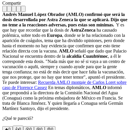
Compartir
Andrés Manuel López Obrador (AMLO) confirmó que será la
dosis desarrollada por Astra Zeneca la que se aplicará. Dijo que
no teme a la reacciones adversas, pues estas son mínimas.
Y es
que hay que recordar que la dosis de
AstraZeneca
ha causado
polémica, sobre todo en
Europa
, donde se le ha relacionado con la
aparición de coágulos, tema que ha dividido opiniones, pero donde
hasta el momento no hay evidencia que confirmen que esto tiene
relación directa con la vacuna.
AMLO
señaló que dado que Palacio
Nacional se encuentra dentro de la
alcaldía Cuauhtémoc
, a él le
corresponde esta dosis. "Nada más que no sé si vaya a un centro de
vacunación o aquñi, siempre y cuando ayude para que la gente
tenga confianza; no está de más decir que hace falta la vacunación,
que nos protege, que no hay que tener temor", apuntó el presidente.
Te puede interesar:
Recuerda AMLO montaje de Carlos Loret sobre
caso de Florence Cassez
En temas diplomáticos,
AMLO
informó
que propondrá a la directora de la Comisión Nacional del Agua
(Conagua) como la próxima enbajadora de México en Francia. Se
trata de Blanca Jiménez. Y quien llegaría a Conagua sería Germán
Martínez Santoyo, dijo el presidente.
¿Qué te pareció?
🔥
0
👍
0
😲
0
😢
0
😠
0