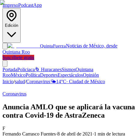
Impreso
Podcast
App
Edición
Noticias de México, desde
Quinta
Fuerza
Quintana Roo
Suscríbete gratis
Portada
Policiaca
🌀 Huracanes
Sismos
Quintana
Roo
México
Política
Deportes
Espectáculos
Opinión
Inicio
/
salud
/
Coronavirus
🌤️
14
°C
·
Ciudad de México
Coronavirus
Anuncia AMLO que se aplicará la vacuna
contra Covid-19 de AstraZeneca
F
Fernando Carrasco Fuentes
·
8 de abril de 2021
·
1
min de lectura