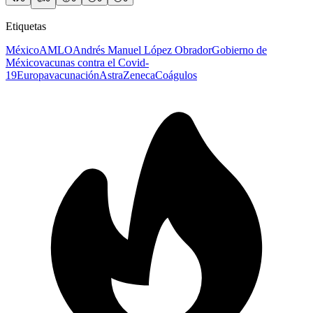
Etiquetas
México
AMLO
Andrés Manuel López Obrador
Gobierno de
México
vacunas contra el Covid-
19
Europa
vacunación
AstraZeneca
Coágulos