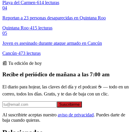
Playa del Carmen
·
614
lecturas
04
Reportan a 23 personas desaparecidas en Quintana Roo
Quintana Roo
·
415
lecturas
05
Joven es asesinado durante ataque armado en Cancún
Cancún
·
473
lecturas
📰 Tu edición de hoy
Recibe el periódico de mañana a las 7:00 am
El diario para hojear, las claves del día y el podcast ☕ — todo en un
correo, todos los días. Gratis, y te das de baja con un clic.
Suscribirme
Al suscribirte aceptas nuestro
aviso de privacidad
. Puedes darte de
baja cuando quieras.