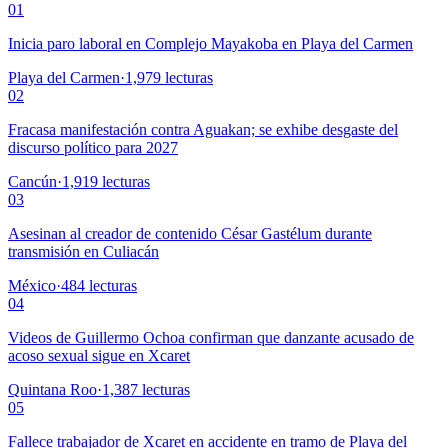
01
Inicia paro laboral en Complejo Mayakoba en Playa del Carmen
Playa del Carmen
·
1,979
lecturas
02
Fracasa manifestación contra Aguakan; se exhibe desgaste del
discurso político para 2027
Cancún
·
1,919
lecturas
03
Asesinan al creador de contenido César Gastélum durante
transmisión en Culiacán
México
·
484
lecturas
04
Videos de Guillermo Ochoa confirman que danzante acusado de
acoso sexual sigue en Xcaret
Quintana Roo
·
1,387
lecturas
05
Fallece trabajador de Xcaret en accidente en tramo de Playa del