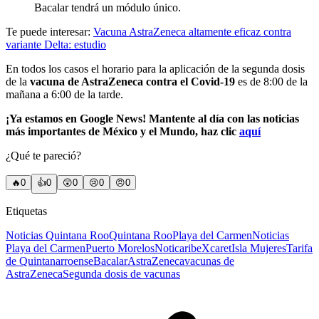
Bacalar tendrá un módulo único.
Te puede interesar:
Vacuna AstraZeneca altamente eficaz contra
variante Delta: estudio
En todos los casos el horario para la aplicación de la segunda dosis
de la
vacuna de AstraZeneca contra el Covid-19
es de 8:00 de la
mañana a 6:00 de la tarde.
¡Ya estamos en Google News! Mantente al día con las noticias
más importantes de México y el Mundo, haz clic
aquí
¿Qué te pareció?
🔥
0
👍
0
😲
0
😢
0
😠
0
Etiquetas
Noticias Quintana Roo
Quintana Roo
Playa del Carmen
Noticias
Playa del Carmen
Puerto Morelos
Noticaribe
Xcaret
Isla Mujeres
Tarifa
de Quintanarroense
Bacalar
AstraZeneca
vacunas de
AstraZeneca
Segunda dosis de vacunas