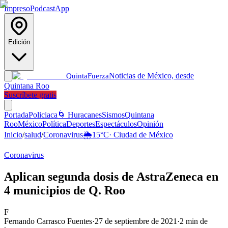
Impreso
Podcast
App
Edición
Noticias de México, desde
Quinta
Fuerza
Quintana Roo
Suscríbete gratis
Portada
Policiaca
🌀 Huracanes
Sismos
Quintana
Roo
México
Política
Deportes
Espectáculos
Opinión
Inicio
/
salud
/
Coronavirus
🌦️
15
°C
·
Ciudad de México
Coronavirus
Aplican segunda dosis de AstraZeneca en
4 municipios de Q. Roo
F
Fernando Carrasco Fuentes
·
27 de septiembre de 2021
·
2
min de