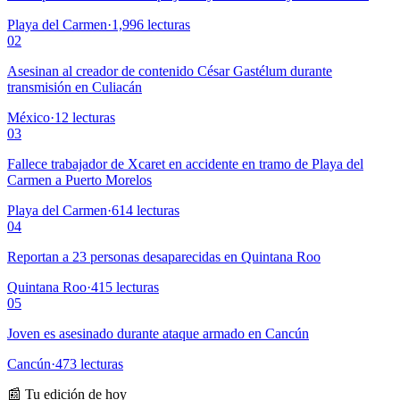
Playa del Carmen
·
1,996
lecturas
02
Asesinan al creador de contenido César Gastélum durante
transmisión en Culiacán
México
·
12
lecturas
03
Fallece trabajador de Xcaret en accidente en tramo de Playa del
Carmen a Puerto Morelos
Playa del Carmen
·
614
lecturas
04
Reportan a 23 personas desaparecidas en Quintana Roo
Quintana Roo
·
415
lecturas
05
Joven es asesinado durante ataque armado en Cancún
Cancún
·
473
lecturas
📰 Tu edición de hoy