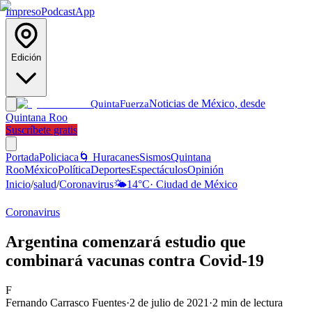
Impreso
Podcast
App
Edición
Noticias de México, desde
Quinta
Fuerza
Quintana Roo
Suscríbete gratis
Portada
Policiaca
🌀 Huracanes
Sismos
Quintana
Roo
México
Política
Deportes
Espectáculos
Opinión
Inicio
/
salud
/
Coronavirus
🌤️
14
°C
·
Ciudad de México
Coronavirus
Argentina comenzará estudio que
combinará vacunas contra Covid-19
F
Fernando Carrasco Fuentes
·
2 de julio de 2021
·
2
min de lectura