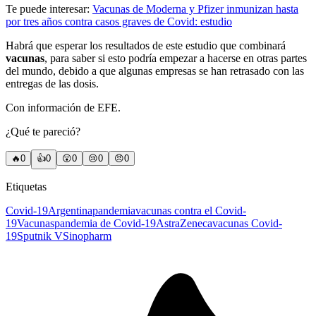
Te puede interesar:
Vacunas de Moderna y Pfizer inmunizan hasta
por tres años contra casos graves de Covid: estudio
Habrá que esperar los resultados de este estudio que combinará
vacunas
, para saber si esto podría empezar a hacerse en otras partes
del mundo, debido a que algunas empresas se han retrasado con las
entregas de las dosis.
Con información de EFE.
¿Qué te pareció?
🔥
0
👍
0
😲
0
😢
0
😠
0
Etiquetas
Covid-19
Argentina
pandemia
vacunas contra el Covid-
19
Vacunas
pandemia de Covid-19
AstraZeneca
vacunas Covid-
19
Sputnik V
Sinopharm