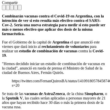
Compartir
Combinarán vacunas contra el Covid-19 en Argentina, con la
intención de ver si esto resulta más efectivo contra el SARS-
Cov-2. Sería una nueva estrategia para medir si esto puede ser
más o menos efectivo que aplicar dos dosis de la misma
farmacéutica.
Fue el Gobierno de la capital de
Argentina
el que anunció este
viernes que dará inicio al
reclutamiento de voluntarios
para
realizar un
estudio de combinación de vacunas
contra la
Covid-
19
.
"Hemos decidido iniciar un estudio de combinación de vacunas en
la ciudad”, anunció en rueda de prensa el Ministro de Salud de la
ciudad de Buenos Aires, Fernán Quirós.
https://twitter.com/FernanQuirosBA/status/141091805784587
s=20
Se trata de las
vacunas de AstraZeneca
, de la china
Sinopharm
, o
la
Sputnik V
, las cuales serían aplicadas a personas mayores de 21
años que hayan recibido hace 30 días o más la primera dosis de la
vacuna rusa.