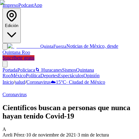
Impreso
Podcast
App
Edición
Noticias de México, desde
Quinta
Fuerza
Quintana Roo
Suscríbete gratis
Portada
Policiaca
🌀 Huracanes
Sismos
Quintana
Roo
México
Política
Deportes
Espectáculos
Opinión
Inicio
/
salud
/
Coronavirus
☁️
15
°C
·
Ciudad de México
Coronavirus
Científicos buscan a personas que nunca
hayan tenido Covid-19
A
Areli Pérez
·
10 de noviembre de 2021
·
3
min de lectura