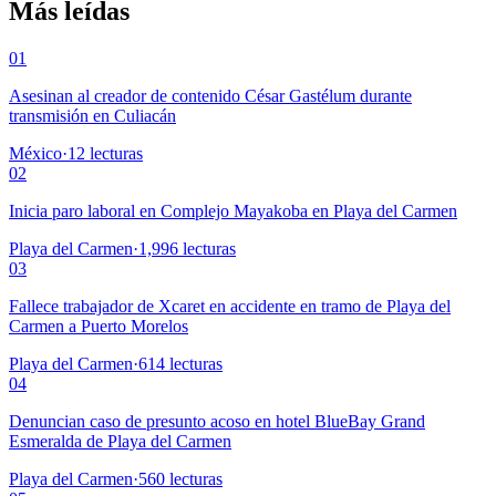
Más leídas
01
Asesinan al creador de contenido César Gastélum durante
transmisión en Culiacán
México
·
12
lecturas
02
Inicia paro laboral en Complejo Mayakoba en Playa del Carmen
Playa del Carmen
·
1,996
lecturas
03
Fallece trabajador de Xcaret en accidente en tramo de Playa del
Carmen a Puerto Morelos
Playa del Carmen
·
614
lecturas
04
Denuncian caso de presunto acoso en hotel BlueBay Grand
Esmeralda de Playa del Carmen
Playa del Carmen
·
560
lecturas