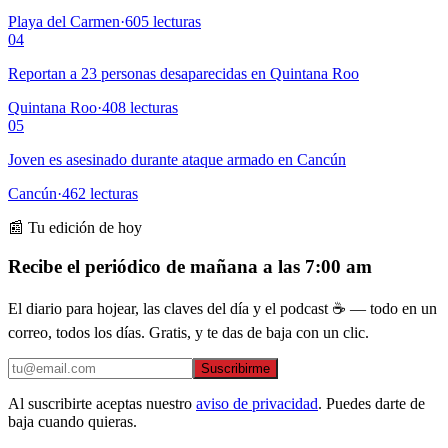
Playa del Carmen
·
605
lecturas
04
Reportan a 23 personas desaparecidas en Quintana Roo
Quintana Roo
·
408
lecturas
05
Joven es asesinado durante ataque armado en Cancún
Cancún
·
462
lecturas
📰 Tu edición de hoy
Recibe el periódico de mañana a las 7:00 am
El diario para hojear, las claves del día y el podcast ☕ — todo en un
correo, todos los días. Gratis, y te das de baja con un clic.
Suscribirme
Al suscribirte aceptas nuestro
aviso de privacidad
. Puedes darte de
baja cuando quieras.