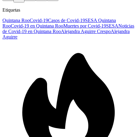
Etiquetas
Quintana Roo
Covid-19
Casos de Covid-19
SESA Quintana
Roo
Covid-19 en Quintana Roo
Muertes por Covid-19
SESA
Noticias
de Covid-19 en Quintana Roo
Alejandra Aguirre Crespo
Alejandra
Aguirre