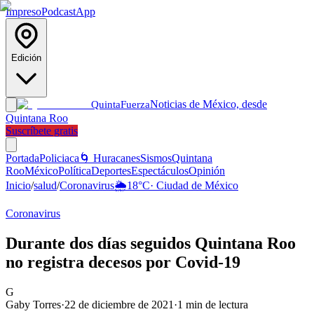
Impreso
Podcast
App
Edición
Noticias de México, desde
Quinta
Fuerza
Quintana Roo
Suscríbete gratis
Portada
Policiaca
🌀 Huracanes
Sismos
Quintana
Roo
México
Política
Deportes
Espectáculos
Opinión
Inicio
/
salud
/
Coronavirus
🌦️
18
°C
·
Ciudad de México
Coronavirus
Durante dos días seguidos Quintana Roo
no registra decesos por Covid-19
G
Gaby Torres
·
22 de diciembre de 2021
·
1
min de lectura