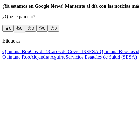
¡Ya estamos en Google News! Mantente al día con las noticias má
¿Qué te pareció?
🔥
0
👍
0
😲
0
😢
0
😠
0
Etiquetas
Quintana Roo
Covid-19
Casos de Covid-19
SESA Quintana Roo
Covid
Quintana Roo
Alejandra Aguirre
Servicios Estatales de Salud (SESA)