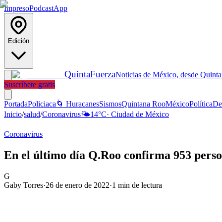
Impreso
Podcast
App
Edición
Quinta
Fuerza
Noticias de México, desde Quint
Suscríbete gratis
Portada
Policiaca
🌀 Huracanes
Sismos
Quintana Roo
México
Política
De
Inicio
/
salud
/
Coronavirus
🌤️
14
°C
·
Ciudad de México
Coronavirus
En el último día Q.Roo confirma 953 perso
G
Gaby Torres
·
26 de enero de 2022
·
1
min de lectura