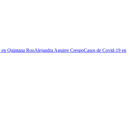
9 en Quintana Roo
Alejandra Aguirre Crespo
Casos de Covid-19 en