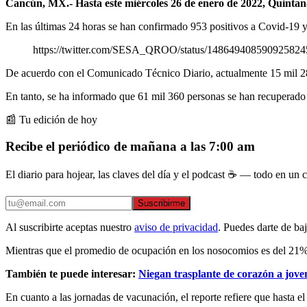
Cancún, MX.- Hasta este miércoles 26 de enero de 2022, Quintana
En las últimas 24 horas se han confirmado 953 positivos a Covid-19 y s
https://twitter.com/SESA_QROO/status/14864940859092582
De acuerdo con el Comunicado Técnico Diario, actualmente 15 mil 28
En tanto, se ha informado que 61 mil 360 personas se han recuperad
📰 Tu edición de hoy
Recibe el periódico de mañana a las 7:00 am
El diario para hojear, las claves del día y el podcast ☕ — todo en un co
Suscribirme
Al suscribirte aceptas nuestro
aviso de privacidad
. Puedes darte de ba
Mientras que el promedio de ocupación en los nosocomios es del 21% en
También te puede interesar:
Niegan trasplante de corazón a jov
En cuanto a las jornadas de vacunación, el reporte refiere que hasta 