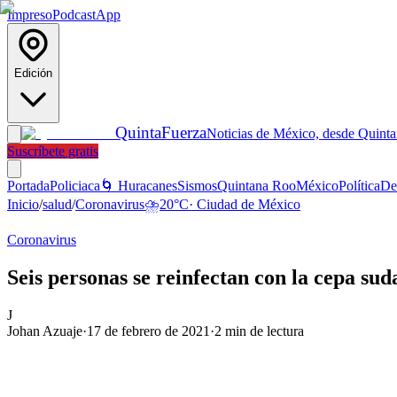
Impreso
Podcast
App
Edición
Quinta
Fuerza
Noticias de México, desde Quint
Suscríbete gratis
Portada
Policiaca
🌀 Huracanes
Sismos
Quintana Roo
México
Política
De
Inicio
/
salud
/
Coronavirus
⛈️
20
°C
·
Ciudad de México
Coronavirus
Seis personas se reinfectan con la cepa sud
J
Johan Azuaje
·
17 de febrero de 2021
·
2
min de lectura