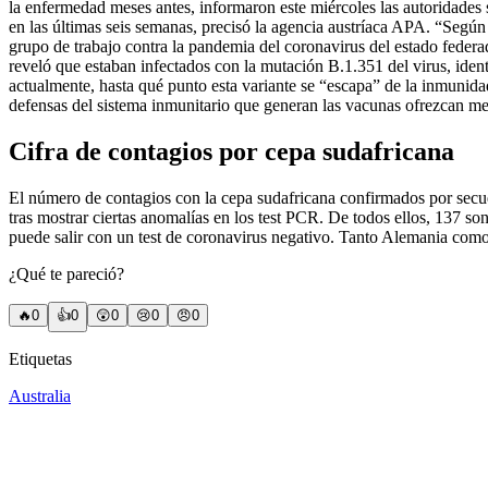
la enfermedad meses antes, informaron este miércoles las autoridades 
en las últimas seis semanas, precisó la agencia austríaca APA. “Según l
grupo de trabajo contra la pandemia del coronavirus del estado federado
reveló que estaban infectados con la mutación B.1.351 del virus, iden
actualmente, hasta qué punto esta variante se “escapa” de la inmunidad
defensas del sistema inmunitario que generan las vacunas ofrezcan me
Cifra de contagios por cepa sudafricana
El número de contagios con la cepa sudafricana confirmados por secuenc
tras mostrar ciertas anomalías en los test PCR. De todos ellos, 137 son
puede salir con un test de coronavirus negativo. Tanto Alemania como I
¿Qué te pareció?
🔥
0
👍
0
😲
0
😢
0
😠
0
Etiquetas
Australia