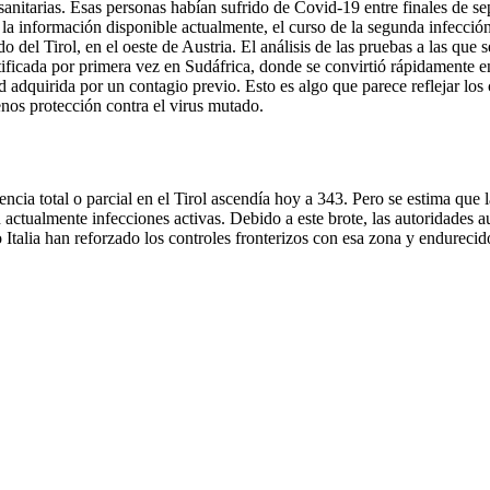
sanitarias. Esas personas habían sufrido de Covid-19 entre finales de s
a información disponible actualmente, el curso de la segunda infección h
 del Tirol, en el oeste de Austria. El análisis de las pruebas a las que
tificada por primera vez en Sudáfrica, donde se convirtió rápidamente en
 adquirida por un contagio previo. Esto es algo que parece reflejar los
nos protección contra el virus mutado.
ia total o parcial en el Tirol ascendía hoy a 343. Pero se estima que l
 actualmente infecciones activas. Debido a este brote, las autoridades au
talia han reforzado los controles fronterizos con esa zona y endurecido 