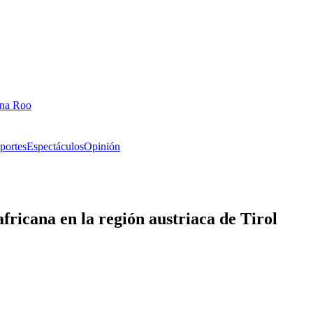
ana Roo
portes
Espectáculos
Opinión
africana en la región austriaca de Tirol