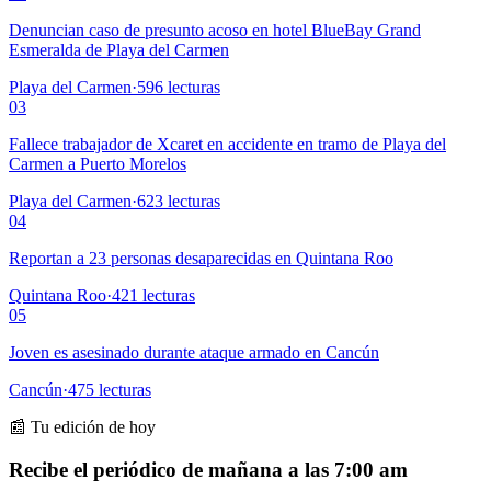
Denuncian caso de presunto acoso en hotel BlueBay Grand
Esmeralda de Playa del Carmen
Playa del Carmen
·
596
lecturas
03
Fallece trabajador de Xcaret en accidente en tramo de Playa del
Carmen a Puerto Morelos
Playa del Carmen
·
623
lecturas
04
Reportan a 23 personas desaparecidas en Quintana Roo
Quintana Roo
·
421
lecturas
05
Joven es asesinado durante ataque armado en Cancún
Cancún
·
475
lecturas
📰 Tu edición de hoy
Recibe el periódico de mañana a las 7:00 am