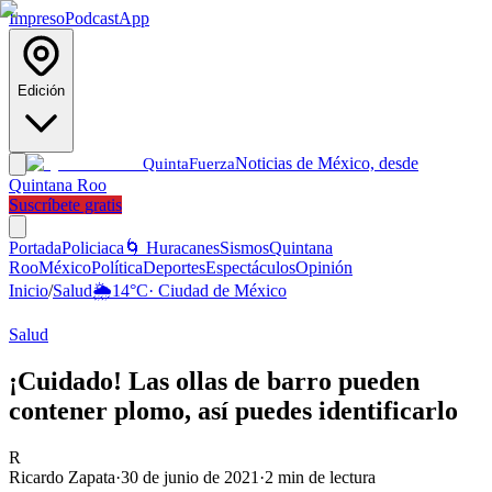
Impreso
Podcast
App
Edición
Noticias de México, desde
Quinta
Fuerza
Quintana Roo
Suscríbete gratis
Portada
Policiaca
🌀 Huracanes
Sismos
Quintana
Roo
México
Política
Deportes
Espectáculos
Opinión
Inicio
/
Salud
🌦️
14
°C
·
Ciudad de México
Salud
¡Cuidado! Las ollas de barro pueden
contener plomo, así puedes identificarlo
R
Ricardo Zapata
·
30 de junio de 2021
·
2
min de lectura