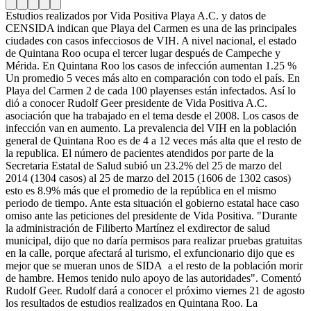
Estudios realizados por Vida Positiva Playa A.C. y datos de
CENSIDA indican que Playa del Carmen es una de las principales
ciudades con casos infecciosos de VIH. A nivel nacional, el estado
de Quintana Roo ocupa el tercer lugar después de Campeche y
Mérida. En Quintana Roo los casos de infección aumentan 1.25 %
Un promedio 5 veces más alto en comparación con todo el país. En
Playa del Carmen 2 de cada 100 playenses están infectados. Así lo
dió a conocer Rudolf Geer presidente de Vida Positiva A.C.
asociación que ha trabajado en el tema desde el 2008. Los casos de
infección van en aumento. La prevalencia del VIH en la población
general de Quintana Roo es de 4 a 12 veces más alta que el resto de
la republica. El número de pacientes atendidos por parte de la
Secretaria Estatal de Salud subió un 23.2% del 25 de marzo del
2014 (1304 casos) al 25 de marzo del 2015 (1606 de 1302 casos)
esto es 8.9% más que el promedio de la república en el mismo
periodo de tiempo. Ante esta situación el gobierno estatal hace caso
omiso ante las peticiones del presidente de Vida Positiva. "Durante
la administración de Filiberto Martínez el exdirector de salud
municipal, dijo que no daría permisos para realizar pruebas gratuitas
en la calle, porque afectará al turismo, el exfuncionario dijo que es
mejor que se mueran unos de SIDA a el resto de la población morir
de hambre. Hemos tenido nulo apoyo de las autoridades". Comentó
Rudolf Geer. Rudolf dará a conocer el próximo viernes 21 de agosto
los resultados de estudios realizados en Quintana Roo. La