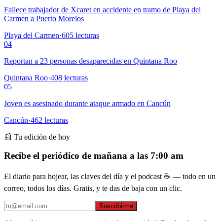
Fallece trabajador de Xcaret en accidente en tramo de Playa del
Carmen a Puerto Morelos
Playa del Carmen
·
605
lecturas
04
Reportan a 23 personas desaparecidas en Quintana Roo
Quintana Roo
·
408
lecturas
05
Joven es asesinado durante ataque armado en Cancún
Cancún
·
462
lecturas
📰 Tu edición de hoy
Recibe el periódico de mañana a las 7:00 am
El diario para hojear, las claves del día y el podcast ☕ — todo en un
correo, todos los días. Gratis, y te das de baja con un clic.
Suscribirme