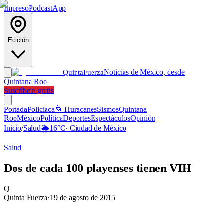
Impreso
Podcast
App
Edición
Noticias de México, desde
Quinta
Fuerza
Quintana Roo
Suscríbete gratis
Portada
Policiaca
🌀 Huracanes
Sismos
Quintana
Roo
México
Política
Deportes
Espectáculos
Opinión
Inicio
/
Salud
🌦️
16
°C
·
Ciudad de México
Salud
Dos de cada 100 playenses tienen VIH
Q
Quinta Fuerza
·
19 de agosto de 2015