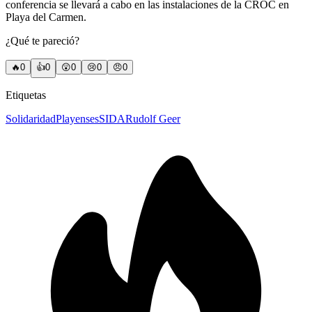
conferencia se llevará a cabo en las instalaciones de la CROC en
Playa del Carmen.
¿Qué te pareció?
🔥
0
👍
0
😲
0
😢
0
😠
0
Etiquetas
Solidaridad
Playenses
SIDA
Rudolf Geer