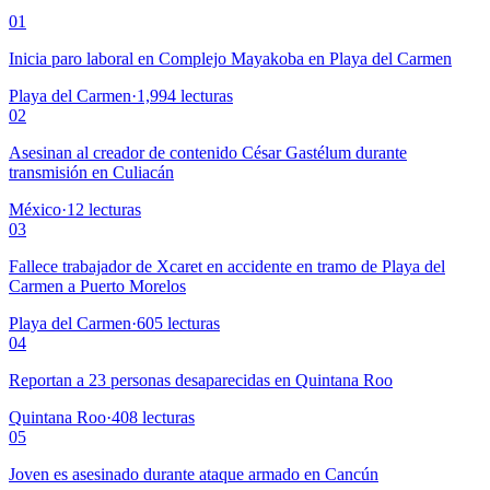
01
Inicia paro laboral en Complejo Mayakoba en Playa del Carmen
Playa del Carmen
·
1,994
lecturas
02
Asesinan al creador de contenido César Gastélum durante
transmisión en Culiacán
México
·
12
lecturas
03
Fallece trabajador de Xcaret en accidente en tramo de Playa del
Carmen a Puerto Morelos
Playa del Carmen
·
605
lecturas
04
Reportan a 23 personas desaparecidas en Quintana Roo
Quintana Roo
·
408
lecturas
05
Joven es asesinado durante ataque armado en Cancún