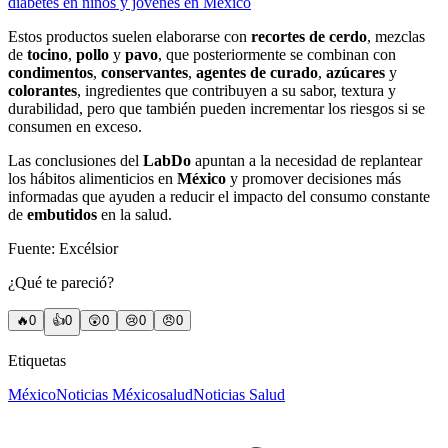
diabetes en niños y jóvenes en México
Estos productos suelen elaborarse con
recortes de cerdo
, mezclas
de
tocino
,
pollo
y
pavo
, que posteriormente se combinan con
condimentos
,
conservantes
,
agentes de curado
,
azúcares
y
colorantes
, ingredientes que contribuyen a su sabor, textura y
durabilidad, pero que también pueden incrementar los riesgos si se
consumen en exceso.
Las conclusiones del
LabDo
apuntan a la necesidad de replantear
los hábitos alimenticios en
México
y promover decisiones más
informadas que ayuden a reducir el impacto del consumo constante
de
embutidos
en la salud.
Fuente: Excélsior
¿Qué te pareció?
🔥
0
👍
0
😲
0
😢
0
😠
0
Etiquetas
México
Noticias México
salud
Noticias Salud