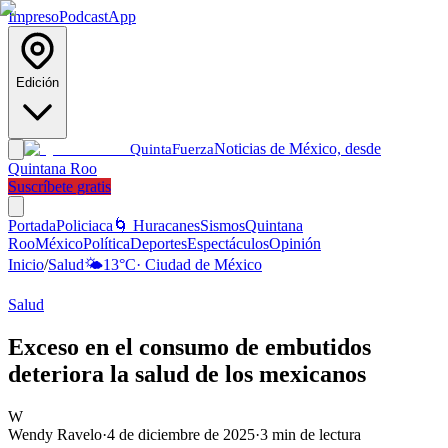
Impreso
Podcast
App
Edición
Noticias de México, desde
Quinta
Fuerza
Quintana Roo
Suscríbete gratis
Portada
Policiaca
🌀 Huracanes
Sismos
Quintana
Roo
México
Política
Deportes
Espectáculos
Opinión
Inicio
/
Salud
🌤️
13
°C
·
Ciudad de México
Salud
Exceso en el consumo de embutidos
deteriora la salud de los mexicanos
W
Wendy Ravelo
·
4 de diciembre de 2025
·
3
min de lectura