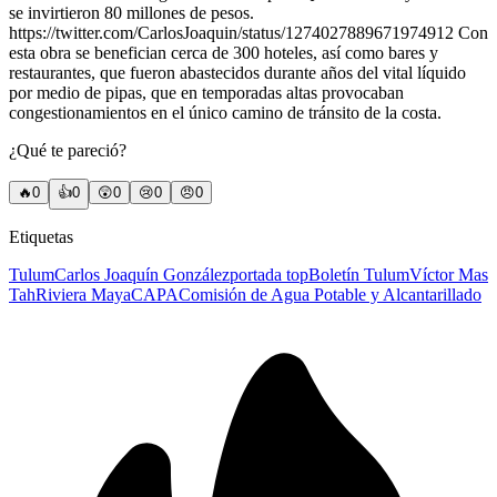
se invirtieron 80 millones de pesos.
https://twitter.com/CarlosJoaquin/status/1274027889671974912 Con
esta obra se benefician cerca de 300 hoteles, así como bares y
restaurantes, que fueron abastecidos durante años del vital líquido
por medio de pipas, que en temporadas altas provocaban
congestionamientos en el único camino de tránsito de la costa.
¿Qué te pareció?
🔥
0
👍
0
😲
0
😢
0
😠
0
Etiquetas
Tulum
Carlos Joaquín González
portada top
Boletín Tulum
Víctor Mas
Tah
Riviera Maya
CAPA
Comisión de Agua Potable y Alcantarillado