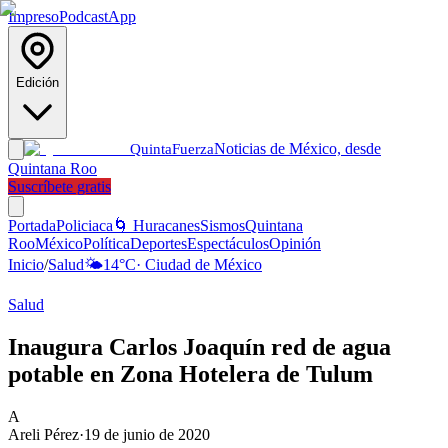
Impreso
Podcast
App
Edición
Noticias de México, desde
Quinta
Fuerza
Quintana Roo
Suscríbete gratis
Portada
Policiaca
🌀 Huracanes
Sismos
Quintana
Roo
México
Política
Deportes
Espectáculos
Opinión
Inicio
/
Salud
🌤️
14
°C
·
Ciudad de México
Salud
Inaugura Carlos Joaquín red de agua
potable en Zona Hotelera de Tulum
A
Areli Pérez
·
19 de junio de 2020