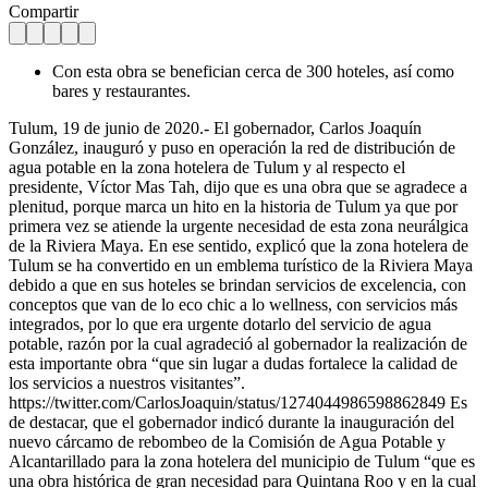
Compartir
Con esta obra se benefician cerca de 300 hoteles, así como
bares y restaurantes.
Tulum, 19 de junio de 2020.- El gobernador, Carlos Joaquín
González, inauguró y puso en operación la red de distribución de
agua potable en la zona hotelera de Tulum y al respecto el
presidente, Víctor Mas Tah, dijo que es una obra que se agradece a
plenitud, porque marca un hito en la historia de Tulum ya que por
primera vez se atiende la urgente necesidad de esta zona neurálgica
de la Riviera Maya.
En ese sentido, explicó que la zona hotelera de
Tulum se ha convertido en un emblema turístico de la Riviera Maya
debido a que en sus hoteles se brindan servicios de excelencia, con
conceptos que van de lo eco chic a lo wellness, con servicios más
integrados, por lo que era urgente dotarlo del servicio de agua
potable, razón por la cual agradeció al gobernador la realización de
esta importante obra “que sin lugar a dudas fortalece la calidad de
los servicios a nuestros visitantes”.
https://twitter.com/CarlosJoaquin/status/1274044986598862849 Es
de destacar, que el gobernador indicó durante la inauguración del
nuevo cárcamo de rebombeo de la Comisión de Agua Potable y
Alcantarillado para la zona hotelera del municipio de Tulum “que es
una obra histórica de gran necesidad para Quintana Roo y en la cual