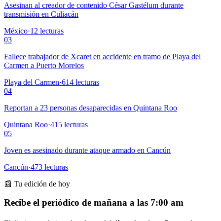
Asesinan al creador de contenido César Gastélum durante
transmisión en Culiacán
México
·
12
lecturas
03
Fallece trabajador de Xcaret en accidente en tramo de Playa del
Carmen a Puerto Morelos
Playa del Carmen
·
614
lecturas
04
Reportan a 23 personas desaparecidas en Quintana Roo
Quintana Roo
·
415
lecturas
05
Joven es asesinado durante ataque armado en Cancún
Cancún
·
473
lecturas
📰 Tu edición de hoy
Recibe el periódico de mañana a las 7:00 am