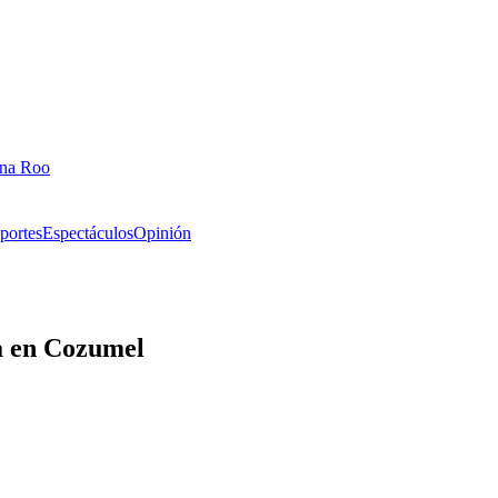
ana Roo
portes
Espectáculos
Opinión
a en Cozumel