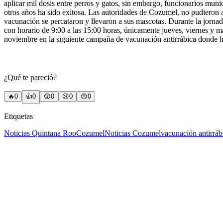
aplicar mil dosis entre perros y gatos, sin embargo, funcionarios muni
otros años ha sido exitosa. Las autoridades de Cozumel, no pudieron a
vacunación se percataron y llevaron a sus mascotas. Durante la jornada
con horario de 9:00 a las 15:00 horas, únicamente jueves, viernes y
noviembre en la siguiente campaña de vacunación antirrábica donde hay
¿Qué te pareció?
🔥
0
👍
0
😲
0
😢
0
😠
0
Etiquetas
Noticias Quintana Roo
Cozumel
Noticias Cozumel
vacunación antirráb