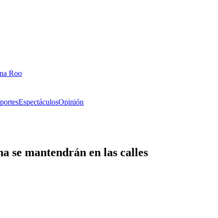
ana Roo
portes
Espectáculos
Opinión
a se mantendrán en las calles