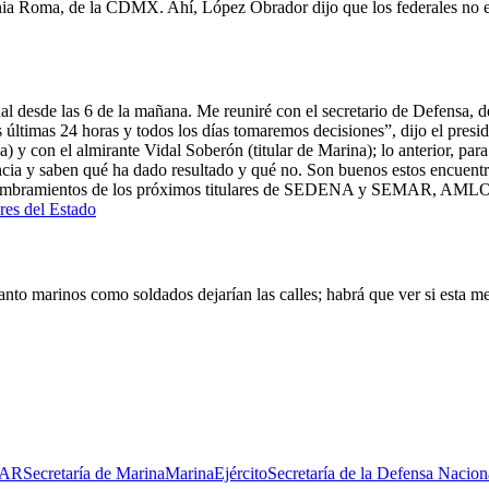
lonia Roma, de la CDMX. Ahí, López Obrador dijo que los federales no es
 desde las 6 de la mañana. Me reuniré con el secretario de Defensa, de M
s últimas 24 horas y todos los días tomaremos decisiones”, dijo el pres
 y con el almirante Vidal Soberón (titular de Marina); lo anterior, par
encia y saben qué ha dado resultado y qué no. Son buenos estos encuent
ombramientos de los próximos titulares de SEDENA y SEMAR, AMLO dij
es del Estado
to marinos como soldados dejarían las calles; habrá que ver si esta 
AR
Secretaría de Marina
Marina
Ejército
Secretaría de la Defensa Nacion