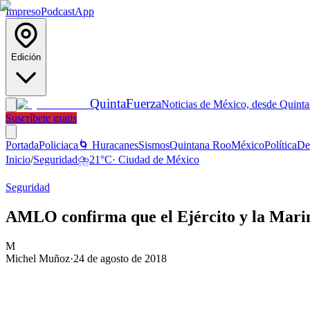
Impreso
Podcast
App
Edición
Quinta
Fuerza
Noticias de México, desde Quint
Suscríbete gratis
Portada
Policiaca
🌀 Huracanes
Sismos
Quintana Roo
México
Política
De
Inicio
/
Seguridad
⛈️
21
°C
·
Ciudad de México
Seguridad
AMLO confirma que el Ejército y la Marin
M
Michel Muñoz
·
24 de agosto de 2018