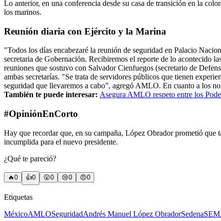
Lo anterior, en una conferencia desde su casa de transición en la co
los marinos.
Reunión diaria con Ejército y la Marina
"Todos los días encabezaré la reunión de seguridad en Palacio Nacional
secretaria de Gobernación. Recibiremos el reporte de lo acontecido la
reuniones que sostuvo con Salvador Cienfuegos (secretario de Defensa)
ambas secretarías. "Se trata de servidores públicos que tienen experi
seguridad que llevaremos a cabo”, agregó AMLO. En cuanto a los n
También te puede interesar:
Asegura AMLO respeto entre los Poder
#OpiniónEnCorto
Hay que recordar que, en su campaña, López Obrador prometió que tan
incumplida para el nuevo presidente.
¿Qué te pareció?
🔥
0
👍
0
😲
0
😢
0
😠
0
Etiquetas
México
AMLO
Seguridad
Andrés Manuel López Obrador
Sedena
SEM