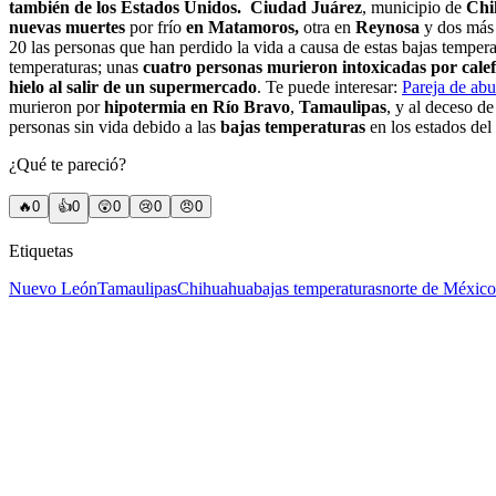
también de los Estados Unidos.
Ciudad Juárez
, municipio de
Chi
nuevas muertes
por frío
en Matamoros,
otra en
Reynosa
y dos más
20 las personas que han perdido la vida a causa de estas bajas tempera
temperaturas; unas
cuatro personas murieron intoxicadas por calef
hielo al salir de un supermercado
. Te puede interesar:
Pareja de abu
murieron por
hipotermia en Río Bravo
,
Tamaulipas
, y al deceso de
personas sin vida debido a las
bajas temperaturas
en los estados del
¿Qué te pareció?
🔥
0
👍
0
😲
0
😢
0
😠
0
Etiquetas
Nuevo León
Tamaulipas
Chihuahua
bajas temperaturas
norte de México