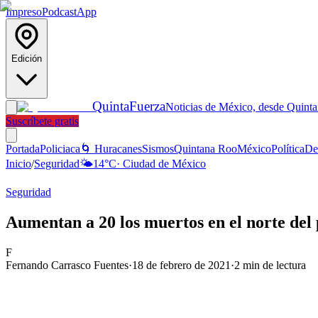
Impreso
Podcast
App
Edición
Quinta
Fuerza
Noticias de México, desde Quint
Suscríbete gratis
Portada
Policiaca
🌀 Huracanes
Sismos
Quintana Roo
México
Política
De
Inicio
/
Seguridad
🌤️
14
°C
·
Ciudad de México
Seguridad
Aumentan a 20 los muertos en el norte del 
F
Fernando Carrasco Fuentes
·
18 de febrero de 2021
·
2
min de lectura