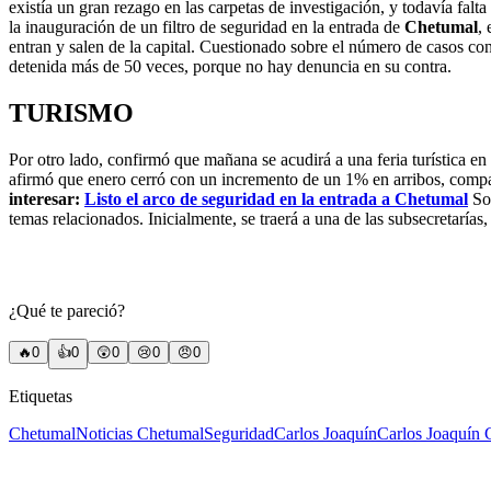
existía un gran rezago en las carpetas de investigación, y todavía falt
la inauguración de un filtro de seguridad en la entrada de
Chetumal
,
entran y salen de la capital. Cuestionado sobre el número de casos co
detenida más de 50 veces, porque no hay denuncia en su contra.
TURISMO
Por otro lado, confirmó que mañana se acudirá a una feria turística en
afirmó que enero cerró con un incremento de un 1% en arribos, compar
interesar:
Listo el arco de seguridad en la entrada a Chetumal
Sob
temas relacionados. Inicialmente, se traerá a una de las subsecretarías, 
¿Qué te pareció?
🔥
0
👍
0
😲
0
😢
0
😠
0
Etiquetas
Chetumal
Noticias Chetumal
Seguridad
Carlos Joaquín
Carlos Joaquín 