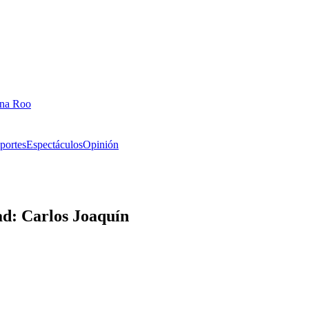
ana Roo
portes
Espectáculos
Opinión
ad: Carlos Joaquín