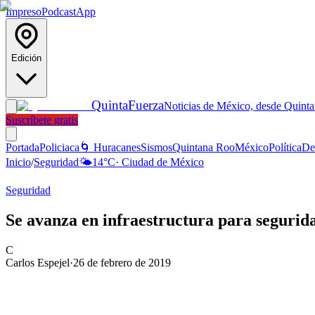
Impreso
Podcast
App
Edición
Quinta
Fuerza
Noticias de México, desde Quint
Suscríbete gratis
Portada
Policiaca
🌀 Huracanes
Sismos
Quintana Roo
México
Política
De
Inicio
/
Seguridad
🌤️
14
°C
·
Ciudad de México
Seguridad
Se avanza en infraestructura para segurid
C
Carlos Espejel
·
26 de febrero de 2019