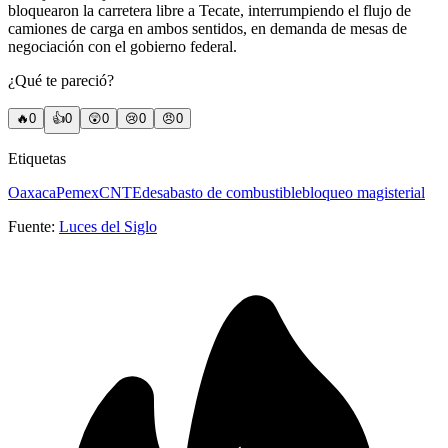
bloquearon la carretera libre a Tecate, interrumpiendo el flujo de
camiones de carga en ambos sentidos, en demanda de mesas de
negociación con el gobierno federal.
¿Qué te pareció?
🔥
0
👍
0
😲
0
😢
0
😠
0
Etiquetas
Oaxaca
Pemex
CNTE
desabasto de combustible
bloqueo magisterial
Fuente:
Luces del Siglo