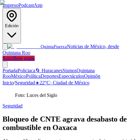
Impreso
Podcast
App
Edición
Noticias de México, desde
Quinta
Fuerza
Quintana Roo
Suscríbete gratis
Portada
Policiaca
🌀 Huracanes
Sismos
Quintana
Roo
México
Política
Deportes
Espectáculos
Opinión
Inicio
/
Seguridad
☀️
22
°C
·
Ciudad de México
Foto: Luces del Siglo
Seguridad
Bloqueo de CNTE agrava desabasto de
combustible en Oaxaca