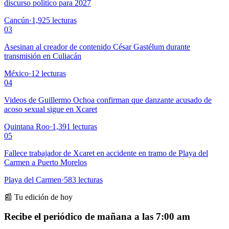
discurso político para 2027
Cancún
·
1,925
lecturas
03
Asesinan al creador de contenido César Gastélum durante
transmisión en Culiacán
México
·
12
lecturas
04
Videos de Guillermo Ochoa confirman que danzante acusado de
acoso sexual sigue en Xcaret
Quintana Roo
·
1,391
lecturas
05
Fallece trabajador de Xcaret en accidente en tramo de Playa del
Carmen a Puerto Morelos
Playa del Carmen
·
583
lecturas
📰 Tu edición de hoy
Recibe el periódico de mañana a las 7:00 am