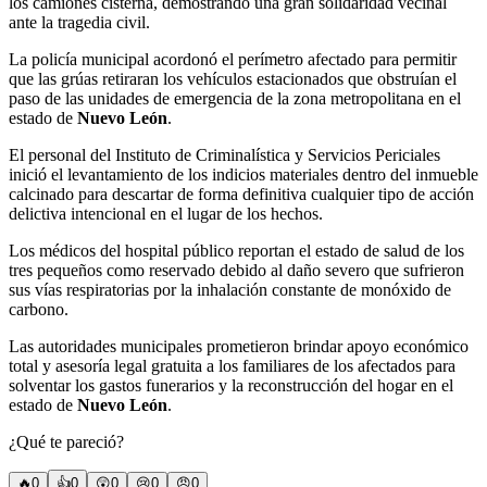
los camiones cisterna, demostrando una gran solidaridad vecinal
ante la tragedia civil.
La policía municipal acordonó el perímetro afectado para permitir
que las grúas retiraran los vehículos estacionados que obstruían el
paso de las unidades de emergencia de la zona metropolitana en el
estado de
Nuevo León
.
El personal del Instituto de Criminalística y Servicios Periciales
inició el levantamiento de los indicios materiales dentro del inmueble
calcinado para descartar de forma definitiva cualquier tipo de acción
delictiva intencional en el lugar de los hechos.
Los médicos del hospital público reportan el estado de salud de los
tres pequeños como reservado debido al daño severo que sufrieron
sus vías respiratorias por la inhalación constante de monóxido de
carbono.
Las autoridades municipales prometieron brindar apoyo económico
total y asesoría legal gratuita a los familiares de los afectados para
solventar los gastos funerarios y la reconstrucción del hogar en el
estado de
Nuevo León
.
¿Qué te pareció?
🔥
0
👍
0
😲
0
😢
0
😠
0