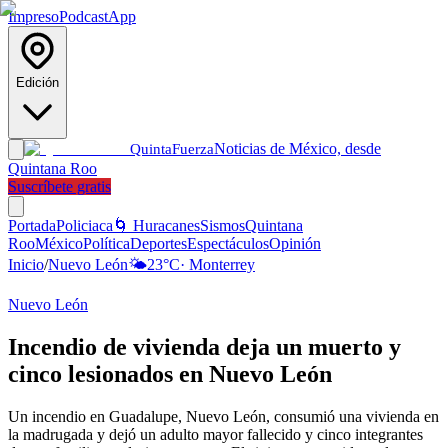
Impreso
Podcast
App
Edición
Noticias de México, desde
Quinta
Fuerza
Quintana Roo
Suscríbete gratis
Portada
Policiaca
🌀 Huracanes
Sismos
Quintana
Roo
México
Política
Deportes
Espectáculos
Opinión
Inicio
/
Nuevo León
🌤️
23
°C
·
Monterrey
Nuevo León
Incendio de vivienda deja un muerto y
cinco lesionados en Nuevo León
Un incendio en Guadalupe, Nuevo León, consumió una vivienda en
la madrugada y dejó un adulto mayor fallecido y cinco integrantes