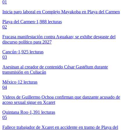
01
Inicia paro laboral en Complejo Mayakoba en Playa del Carmen
Playa del Carmen
·
1,988
lecturas
02
Fracasa manifestación contra Aguakan; se exhibe desgaste del
discurso político para 2027
Cancún
·
1,925
lecturas
03
Asesinan al creador de contenido César Gastélum durante
transmisión en Culiacán
México
·
12
lecturas
04
Videos de Guillermo Ochoa confirman que danzante acusado de
acoso sexual sigue en Xcaret
Quintana Roo
·
1,391
lecturas
05
Fallece trabajador de Xcaret en accidente en tramo de Playa del