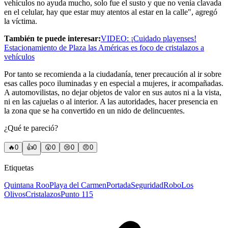
vehículos no ayuda mucho, solo fue el susto y que no venía clavada
en el celular, hay que estar muy atentos al estar en la calle", agregó
la víctima.
También te puede interesar:
VIDEO: ¡Cuidado playenses!
Estacionamiento de Plaza las Américas es foco de cristalazos a
vehículos
Por tanto se recomienda a la ciudadanía, tener precaución al ir sobre
esas calles poco iluminadas y en especial a mujeres, ir acompañadas.
A automovilistas, no dejar objetos de valor en sus autos ni a la vista,
ni en las cajuelas o al interior. A las autoridades, hacer presencia en
la zona que se ha convertido en un nido de delincuentes.
¿Qué te pareció?
🔥
0
👍
0
😲
0
😢
0
😠
0
Etiquetas
Quintana Roo
Playa del Carmen
Portada
Seguridad
Robo
Los
Olivos
Cristalazos
Punto 115