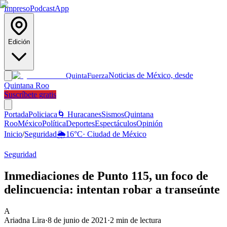
Impreso
Podcast
App
Edición
Noticias de México, desde
Quinta
Fuerza
Quintana Roo
Suscríbete gratis
Portada
Policiaca
🌀 Huracanes
Sismos
Quintana
Roo
México
Política
Deportes
Espectáculos
Opinión
Inicio
/
Seguridad
🌦️
16
°C
·
Ciudad de México
Seguridad
Inmediaciones de Punto 115, un foco de
delincuencia: intentan robar a transeúnte
A
Ariadna Lira
·
8 de junio de 2021
·
2
min de lectura