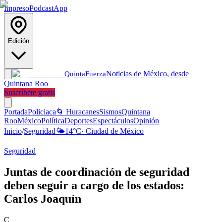
Impreso
Podcast
App
Edición
Noticias de México, desde
Quinta
Fuerza
Quintana Roo
Suscríbete gratis
Portada
Policiaca
🌀 Huracanes
Sismos
Quintana
Roo
México
Política
Deportes
Espectáculos
Opinión
Inicio
/
Seguridad
🌤️
14
°C
·
Ciudad de México
Seguridad
Juntas de coordinación de seguridad
deben seguir a cargo de los estados:
Carlos Joaquín
C