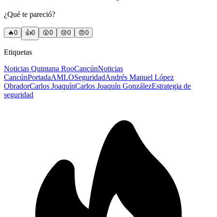
¿Qué te pareció?
🔥
0
👍
0
😲
0
😢
0
😠
0
Etiquetas
Noticias Quintana Roo
Cancún
Noticias
Cancún
Portada
AMLO
Seguridad
Andrés Manuel López
Obrador
Carlos Joaquín
Carlos Joaquín González
Estrategia de
seguridad