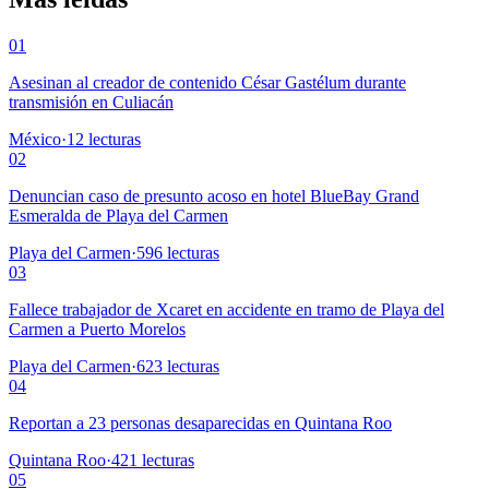
01
Asesinan al creador de contenido César Gastélum durante
transmisión en Culiacán
México
·
12
lecturas
02
Denuncian caso de presunto acoso en hotel BlueBay Grand
Esmeralda de Playa del Carmen
Playa del Carmen
·
596
lecturas
03
Fallece trabajador de Xcaret en accidente en tramo de Playa del
Carmen a Puerto Morelos
Playa del Carmen
·
623
lecturas
04
Reportan a 23 personas desaparecidas en Quintana Roo
Quintana Roo
·
421
lecturas
05