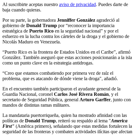
Al suscribirte aceptas nuestro
aviso de privacidad
. Puedes darte de
baja cuando quieras.
Por su parte, la gobernadora
Jenniffer González
agradeció al
gobierno de
Donald Trump
por “reconocer la importancia
estratégica de
Puerto Rico
en la seguridad nacional” y por el
esfuerzo en la lucha contra los cárteles de la droga y el gobierno de
Nicolás Maduro en Venezuela.
“Puerto Rico es la frontera de Estados Unidos en el Caribe”, afirmó
González. También aseguró que estas acciones posicionarán a la isla
como un punto clave en la estrategia antidrogas.
“Creo que estamos combatiendo por primera vez de raíz el
problema, que es atacando de dónde viene la droga", añadió.
En el encuentro también participaron el ayudante general de la
Guardia Nacional, coronel
Carlos José Rivera Román
, y el
secretario de Seguridad Pública, general
Arturo Garffer
, junto con
mandos de distintas ramas militares.
La mandataria puertorriqueña, quien ha mostrado afinidad con las
políticas de
Donald Trump
, reiteró su respaldo al lema "
America
First"
(América primero), señalando que estas medidas fortalecen la
seguridad de las fronteras y combaten actividades ilícitas que afectan