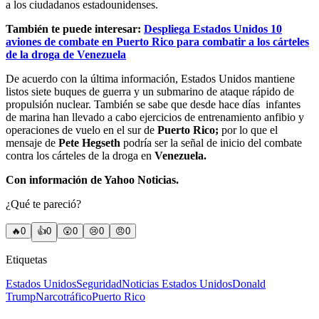
a los ciudadanos estadounidenses.
También te puede interesar:
Despliega Estados Unidos 10
aviones de combate en Puerto Rico para combatir a los cárteles
de la droga de Venezuela
De acuerdo con la última información, Estados Unidos mantiene
listos siete buques de guerra y un submarino de ataque rápido de
propulsión nuclear. También se sabe que desde hace días infantes
de marina han llevado a cabo ejercicios de entrenamiento anfibio y
operaciones de vuelo en el sur de
Puerto Rico;
por lo que el
mensaje de
Pete Hegseth
podría ser la señal de inicio del combate
contra los cárteles de la droga en
Venezuela.
Con información de Yahoo Noticias.
¿Qué te pareció?
🔥
0
👍
0
😲
0
😢
0
😠
0
Etiquetas
Estados Unidos
Seguridad
Noticias Estados Unidos
Donald
Trump
Narcotráfico
Puerto Rico