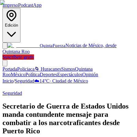
Impreso
Podcast
App
Edición
Noticias de México, desde
Quinta
Fuerza
Quintana Roo
Suscríbete gratis
Portada
Policiaca
🌀 Huracanes
Sismos
Quintana
Roo
México
Política
Deportes
Espectáculos
Opinión
Inicio
/
Seguridad
☁️
14
°C
·
Ciudad de México
Seguridad
Secretario de Guerra de Estados Unidos
manda contundente mensaje para
combatir a los narcotraficantes desde
Puerto Rico