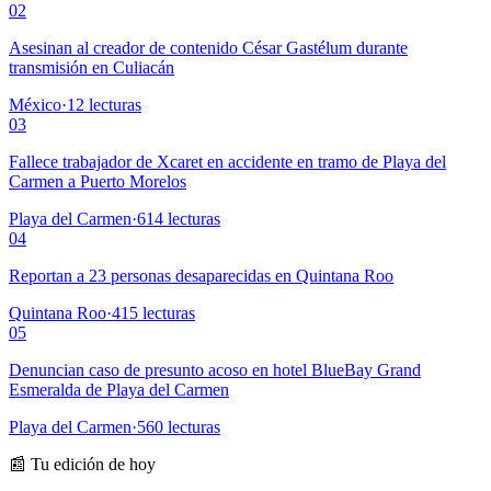
02
Asesinan al creador de contenido César Gastélum durante
transmisión en Culiacán
México
·
12
lecturas
03
Fallece trabajador de Xcaret en accidente en tramo de Playa del
Carmen a Puerto Morelos
Playa del Carmen
·
614
lecturas
04
Reportan a 23 personas desaparecidas en Quintana Roo
Quintana Roo
·
415
lecturas
05
Denuncian caso de presunto acoso en hotel BlueBay Grand
Esmeralda de Playa del Carmen
Playa del Carmen
·
560
lecturas
📰 Tu edición de hoy