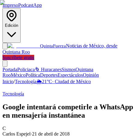
Impreso
Podcast
App
Edición
Noticias de México, desde
Quinta
Fuerza
Quintana Roo
Suscríbete gratis
Portada
Policiaca
🌀 Huracanes
Sismos
Quintana
Roo
México
Política
Deportes
Espectáculos
Opinión
Inicio
/
Tecnología
🌦️
21
°C
·
Ciudad de México
Tecnología
Google intentará competirle a WhatsApp
en mensajería instantánea
C
Carlos Espejel
·
21 de abril de 2018