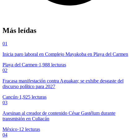
Más leídas
01
Inicia paro laboral en Complejo Mayakoba en Playa del Carmen
Playa del Carmen
·
1,988
lecturas
02
Fracasa manifestación contra Aguakan; se exhibe desgaste del
discurso político para 2027
Cancún
·
1,925
lecturas
03
Asesinan al creador de contenido César Gastélum durante
transmisión en Culiacán
México
·
12
lecturas
04