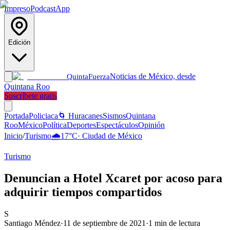
Impreso
Podcast
App
Edición
Noticias de México, desde
Quinta
Fuerza
Quintana Roo
Suscríbete gratis
Portada
Policiaca
🌀 Huracanes
Sismos
Quintana
Roo
México
Política
Deportes
Espectáculos
Opinión
Inicio
/
Turismo
🌧️
17
°C
·
Ciudad de México
Turismo
Denuncian a Hotel Xcaret por acoso para
adquirir tiempos compartidos
S
Santiago Méndez
·
11 de septiembre de 2021
·
1
min de lectura