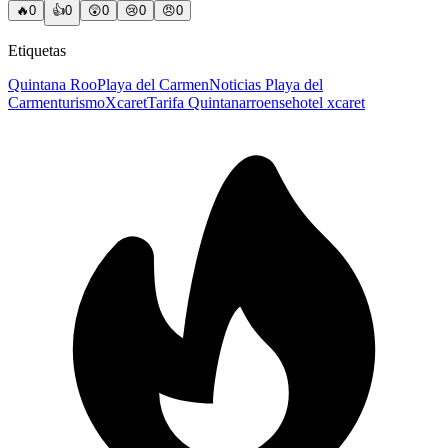
🔥
0
👍
0
😲
0
😢
0
😠
0
Etiquetas
Quintana Roo
Playa del Carmen
Noticias Playa del
Carmen
turismo
Xcaret
Tarifa Quintanarroense
hotel xcaret