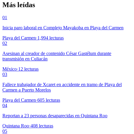
Más leídas
01
Inicia paro laboral en Complejo Mayakoba en Playa del Carmen
Playa del Carmen
·
1,994
lecturas
02
Asesinan al creador de contenido César Gastélum durante
transmisión en Culiacán
México
·
12
lecturas
03
Fallece trabajador de Xcaret en accidente en tramo de Playa del
Carmen a Puerto Morelos
Playa del Carmen
·
605
lecturas
04
Reportan a 23 personas desaparecidas en Quintana Roo
Quintana Roo
·
408
lecturas
05