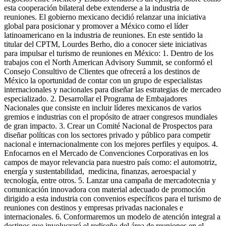
esta cooperación bilateral debe extenderse a la industria de
reuniones. El gobierno mexicano decidió relanzar una iniciativa
global para posicionar y promover a México como el líder
latinoamericano en la industria de reuniones. En este sentido la
titular del CPTM, Lourdes Berho, dio a conocer siete iniciativas
para impulsar el turismo de reuniones en México: 1. Dentro de los
trabajos con el North American Advisory Summit, se conformó el
Consejo Consultivo de Clientes que ofrecerá a los destinos de
México la oportunidad de contar con un grupo de especialistas
internacionales y nacionales para diseñar las estrategias de mercadeo
especializado. 2. Desarrollar el Programa de Embajadores
Nacionales que consiste en incluir líderes mexicanos de varios
gremios e industrias con el propósito de atraer congresos mundiales
de gran impacto. 3. Crear un Comité Nacional de Prospectos para
diseñar políticas con los sectores privado y público para competir
nacional e internacionalmente con los mejores perfiles y equipos. 4.
Enfocarnos en el Mercado de Convenciones Corporativas en los
campos de mayor relevancia para nuestro país como: el automotriz,
energía y sustentabilidad, medicina, finanzas, aeroespacial y
tecnología, entre otros. 5. Lanzar una campaña de mercadotecnia y
comunicación innovadora con material adecuado de promoción
dirigido a esta industria con convenios específicos para el turismo de
reuniones con destinos y empresas privadas nacionales e
internacionales. 6. Conformaremos un modelo de atención integral a
destinos que involucrará el rediseño del área de reuniones en el