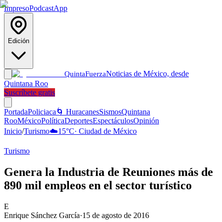
Impreso
Podcast
App
Edición
Noticias de México, desde
Quinta
Fuerza
Quintana Roo
Suscríbete gratis
Portada
Policiaca
🌀 Huracanes
Sismos
Quintana
Roo
México
Política
Deportes
Espectáculos
Opinión
Inicio
/
Turismo
☁️
15
°C
·
Ciudad de México
Turismo
Genera la Industria de Reuniones más de
890 mil empleos en el sector turístico
E
Enrique Sánchez García
·
15 de agosto de 2016