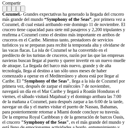
Compartir
Cozumel.-
Grandes expectativas ha generado la llegada del crucero
más grande del mundo
“Symphony of the Seas”
, por primera vez a
Cozumel, dl cual estará arribando este domingo 11 de noviembre. El
crucero tiene capacidad para siete mil pasajeros y 2,200 tripulantes y
reafirma a Cozumel como el destino más importante en arribos de
cruceros en el Caribe. Mientras tanto, prestadores de servicios
turísticos ya se preparan para recibir la temporada alta y olvidarse de
las vacas flacas. La isla de Cozumel se ha convertido en el
predilecto de los turistas de cruceros, razón por las que las empresas
navieras buscan llegar al puerto y querer invertir en un nuevo muelle
de atraque. La llegada del barco más nuevo, grande y de alta
tecnología, llega al destino a tan sólo unos meses de haber
comenzado a operar en el Mediterráneo y ahora está por llegar al
Caribe. El
"Symphony of the Seas"
, llega a la isla de Cozumel por
primera vez, después de zarpar el miércoles 7 de noviembre,
navegará un día en el Mar Caribe y llegará a Roatán Honduras el
viernes, el sábado visitará Majahual y el domingo arribara las 7:00
de la mañana a Cozumel, para después zarpar a las 6:00 de la tarde,
navegar un día y el martes visitar el puerto de Nassau, Bahamas,
para posteriormente retornar a Miami donde concluye su travesía.
De la empresa Royal Caribbean y de la generación de barcos Oasis,
el crucero
"Symphony of the Seas"
, es el más grande del mundo y
está lleno de emocionantes actividades a bordo, entretenimiento y