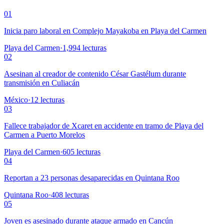
01
Inicia paro laboral en Complejo Mayakoba en Playa del Carmen
Playa del Carmen
·
1,994
lecturas
02
Asesinan al creador de contenido César Gastélum durante
transmisión en Culiacán
México
·
12
lecturas
03
Fallece trabajador de Xcaret en accidente en tramo de Playa del
Carmen a Puerto Morelos
Playa del Carmen
·
605
lecturas
04
Reportan a 23 personas desaparecidas en Quintana Roo
Quintana Roo
·
408
lecturas
05
Joven es asesinado durante ataque armado en Cancún