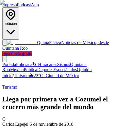
Impreso
Podcast
App
Edición
Noticias de México, desde
Quinta
Fuerza
Quintana Roo
Suscríbete gratis
Portada
Policiaca
🌀 Huracanes
Sismos
Quintana
Roo
México
Política
Deportes
Espectáculos
Opinión
Inicio
/
Turismo
🌦️
22
°C
·
Ciudad de México
Turismo
Llega por primera vez a Cozumel el
crucero más grande del mundo
C
Carlos Espejel
·
5 de noviembre de 2018