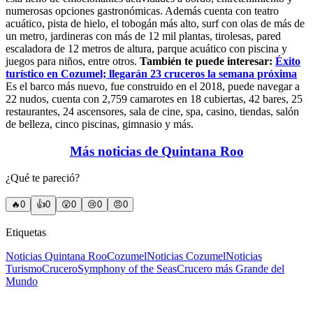
numerosas opciones gastronómicas. Además cuenta con teatro
acuático, pista de hielo, el tobogán más alto, surf con olas de más de
un metro, jardineras con más de 12 mil plantas, tirolesas, pared
escaladora de 12 metros de altura, parque acuático con piscina y
juegos para niños, entre otros.
También te puede interesar:
Éxito
turístico en Cozumel; llegarán 23 cruceros la semana próxima
Es el barco más nuevo, fue construido en el 2018, puede navegar a
22 nudos, cuenta con 2,759 camarotes en 18 cubiertas, 42 bares, 25
restaurantes, 24 ascensores, sala de cine, spa, casino, tiendas, salón
de belleza, cinco piscinas, gimnasio y más.
Más noticias de Quintana Roo
¿Qué te pareció?
🔥
0
👍
0
😲
0
😢
0
😠
0
Etiquetas
Noticias Quintana Roo
Cozumel
Noticias Cozumel
Noticias
Turismo
Crucero
Symphony of the Seas
Crucero más Grande del
Mundo