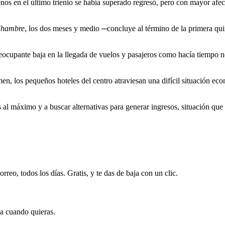
os en el último trienio se había superado regresó, pero con mayor afe
ihambre
, los dos meses y medio ─concluye al término de la primera qu
eocupante baja en la llegada de vuelos y pasajeros como hacía tiempo n
men, los pequeños hoteles del centro atraviesan una difícil situación ec
os al máximo y a buscar alternativas para generar ingresos, situación qu
rreo, todos los días. Gratis, y te das de baja con un clic.
ja cuando quieras.