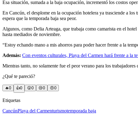
Esa situación, sumada a la baja ocupación, incrementó los costos opera
En Cancún, el desplome en la ocupación hotelera ya trasciende a los tr
espera que la temporada baja sea peor.
Algunos, como Delia Arteaga, que trabaja como camarista en el hotel S
hasta mediados de noviembre.
“Estoy echando mano a mis ahorros para poder hacer frente a la tempor
Además:
Con eventos culturales, Playa del Carmen hará frente a la 
Mientras tanto, no solamente fue el peor verano para los trabajadores 
¿Qué te pareció?
🔥
0
👍
0
😲
0
😢
0
😠
0
Etiquetas
Cancún
Playa del Carmen
turismo
temporada baja