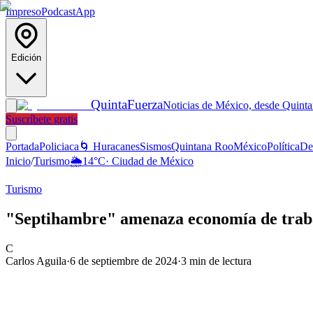
Impreso
Podcast
App
Edición
Quinta
Fuerza
Noticias de México, desde Quint
Suscríbete gratis
Portada
Policiaca
🌀 Huracanes
Sismos
Quintana Roo
México
Política
De
Inicio
/
Turismo
🌦️
14
°C
·
Ciudad de México
Turismo
"Septihambre" amenaza economía de trab
C
Carlos Aguila
·
6 de septiembre de 2024
·
3
min de lectura