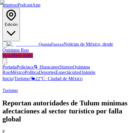
Impreso
Podcast
App
Edición
Noticias de México, desde
Quinta
Fuerza
Quintana Roo
Suscríbete gratis
Portada
Policiaca
🌀 Huracanes
Sismos
Quintana
Roo
México
Política
Deportes
Espectáculos
Opinión
Inicio
/
Turismo
🌤️
22
°C
·
Ciudad de México
Turismo
Reportan autoridades de Tulum mínimas
afectaciones al sector turístico por falla
global
F