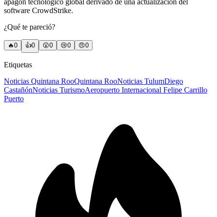
apagón tecnológico global derivado de una actualización del
software CrowdStrike.
¿Qué te pareció?
🔥
0
👍
0
😲
0
😢
0
😠
0
Etiquetas
Noticias Quintana Roo
Quintana Roo
Noticias Tulum
Diego
Castañón
Noticias Turismo
Aeropuerto Internacional Felipe Carrillo
Puerto