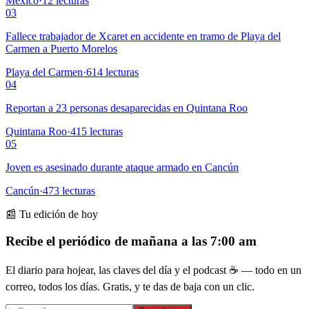
México
·
12
lecturas
03
Fallece trabajador de Xcaret en accidente en tramo de Playa del
Carmen a Puerto Morelos
Playa del Carmen
·
614
lecturas
04
Reportan a 23 personas desaparecidas en Quintana Roo
Quintana Roo
·
415
lecturas
05
Joven es asesinado durante ataque armado en Cancún
Cancún
·
473
lecturas
📰 Tu edición de hoy
Recibe el periódico de mañana a las 7:00 am
El diario para hojear, las claves del día y el podcast ☕ — todo en un
correo, todos los días. Gratis, y te das de baja con un clic.