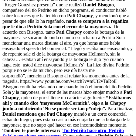
“Roger González presenta” que le realizó
Daniel Bisogno
,
compañero del tío Pedrito en dicho programa, el conductor habló
sobre los roces que ha tenido con
Pati Chapoy
, y mencionó que a
pesar de que ella lo ha regañado,
nada se compara a la regañiza
que le dio a Pedrito Sola con el error de la mayonesa.
De
acuerdo con Bisogno, tanto
Pati Chapoy
como la botarga de la
mayonesa se sacaron de onda cuando escucharon a Pedrito Sola
mencionar una marca distinta al aire, ya que horas antes había
ensayado el speech del comercial. “Llegó y estábamos ensayando, y
de repente sale el de la botarga de mayonesa Hellman’s, sin la
cabeza… estaban ahí ensayando y la botarga le dijo ‘yo cuando
haga esto, usted dice mayonesa Hellman’s’. La hizo divina Pedrito,
porque no se le da mucho, pero ese día hasta me
sorprendió”, menciona Bisogno al relatar los momentos antes de la
tragedia. https://www.youtube.com/watch?v=mUf2vTaRolI
Bisogno continúa relatando que cuando tocó el turno del tío Pedrito
Sola y la mayonesa, el error de las marcas hizo enojar mucho a
Pati
Chapoy
, quien de por sí tiene un carácter algo fuerte:
“Estábamos
ahí y cuando dice ‘mayonesa McCormick’, oígo a la Chapoy
junto a mí diciendo ‘No se puede ser tan p*ndejo”.
Para finalizar,
Daniel menciona que Pati Chapoy
mandó a un corte comercial
echando fuego, pues estaba casi o más enojada que la botarga de la
mayonesa que no supo qué hacer en ese incomodísimo momento.
También te puede interesar:
Tío Pedrito hace otro 'Pedrito
Sola' pero ahora con cerveza
Como sabemos, a
Pedrito Sola
se le