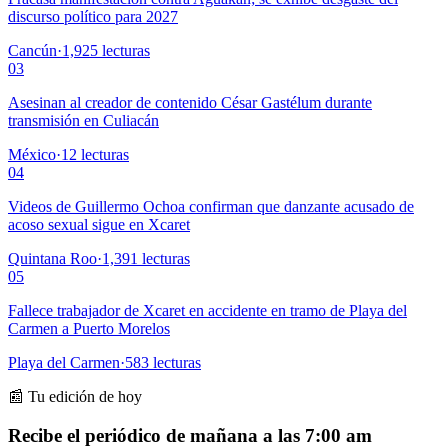
discurso político para 2027
Cancún
·
1,925
lecturas
03
Asesinan al creador de contenido César Gastélum durante
transmisión en Culiacán
México
·
12
lecturas
04
Videos de Guillermo Ochoa confirman que danzante acusado de
acoso sexual sigue en Xcaret
Quintana Roo
·
1,391
lecturas
05
Fallece trabajador de Xcaret en accidente en tramo de Playa del
Carmen a Puerto Morelos
Playa del Carmen
·
583
lecturas
📰 Tu edición de hoy
Recibe el periódico de mañana a las 7:00 am