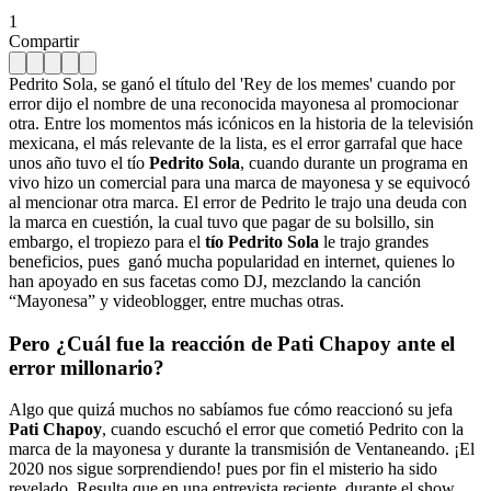
1
Compartir
Pedrito Sola, se ganó el título del 'Rey de los memes' cuando por
error dijo el nombre de una reconocida mayonesa al promocionar
otra. Entre los momentos más icónicos en la historia de la televisión
mexicana, el más relevante de la lista, es el error garrafal que hace
unos año tuvo el tío
Pedrito Sola
, cuando durante un programa en
vivo hizo un comercial para una marca de mayonesa y se equivocó
al mencionar otra marca. El error de Pedrito le trajo una deuda con
la marca en cuestión, la cual tuvo que pagar de su bolsillo, sin
embargo, el tropiezo para el
tío Pedrito Sola
le trajo grandes
beneficios, pues ganó mucha popularidad en internet, quienes lo
han apoyado en sus facetas como DJ, mezclando la canción
“Mayonesa” y videoblogger, entre muchas otras.
Pero ¿Cuál fue la reacción de Pati Chapoy ante el
error millonario?
Algo que quizá muchos no sabíamos fue cómo reaccionó su jefa
Pati Chapoy
, cuando escuchó el error que cometió Pedrito con la
marca de la mayonesa y durante la transmisión de Ventaneando. ¡El
2020 nos sigue sorprendiendo! pues por fin el misterio ha sido
revelado. Resulta que en una entrevista reciente durante el show