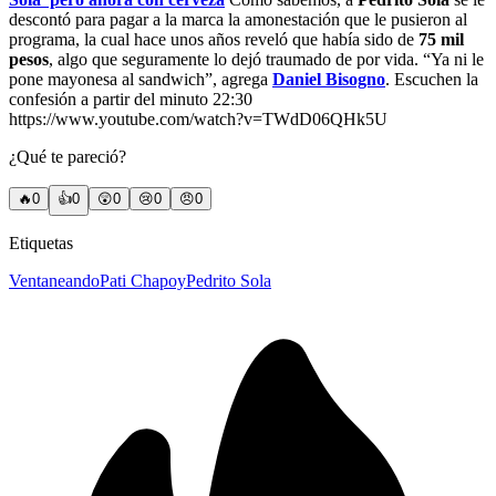
descontó para pagar a la marca la amonestación que le pusieron al
programa, la cual hace unos años reveló que había sido de
75 mil
pesos
, algo que seguramente lo dejó traumado de por vida. “Ya ni le
pone mayonesa al sandwich”, agrega
Daniel Bisogno
. Escuchen la
confesión a partir del minuto 22:30
https://www.youtube.com/watch?v=TWdD06QHk5U
¿Qué te pareció?
🔥
0
👍
0
😲
0
😢
0
😠
0
Etiquetas
Ventaneando
Pati Chapoy
Pedrito Sola