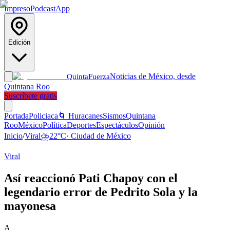
Impreso
Podcast
App
Edición
Noticias de México, desde
Quinta
Fuerza
Quintana Roo
Suscríbete gratis
Portada
Policiaca
🌀 Huracanes
Sismos
Quintana
Roo
México
Política
Deportes
Espectáculos
Opinión
Inicio
/
Viral
⛈️
22
°C
·
Ciudad de México
Viral
Así reaccionó Pati Chapoy con el
legendario error de Pedrito Sola y la
mayonesa
A