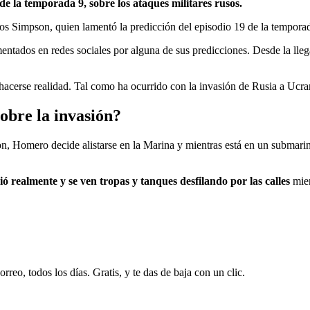
e la temporada 9, sobre los ataques militares rusos.
e Los Simpson, quien lamentó la predicción del episodio 19 de la temporad
ntados en redes sociales por alguna de sus predicciones. Desde la lle
 hacerse realidad. Tal como ha ocurrido con la invasión de Rusia a Ucr
obre la invasión?
, Homero decide alistarse en la Marina y mientras está en un submarino
ió realmente y se ven tropas y tanques desfilando por las calles
mie
rreo, todos los días. Gratis, y te das de baja con un clic.