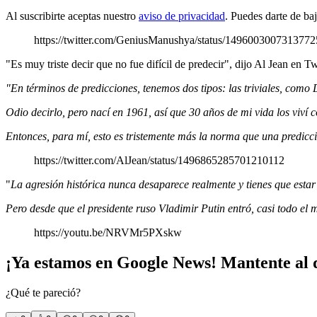
Al suscribirte aceptas nuestro
aviso de privacidad
. Puedes darte de ba
https://twitter.com/GeniusManushya/status/149600300731377
"Es muy triste decir que no fue difícil de predecir", dijo Al Jean en 
"En términos de predicciones, tenemos dos tipos: las triviales, com
Odio decirlo, pero nací en 1961, así que 30 años de mi vida los viví 
Entonces, para mí, esto es tristemente más la norma que una predicc
https://twitter.com/AlJean/status/1496865285701210112
"
La agresión histórica nunca desaparece realmente y tienes que estar 
Pero desde que el presidente ruso Vladimir Putin entró, casi todo el
https://youtu.be/NRVMr5PXskw
¡Ya estamos en Google News! Mantente al d
¿Qué te pareció?