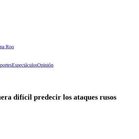
ana Roo
portes
Espectáculos
Opinión
a difícil predecir los ataques rusos