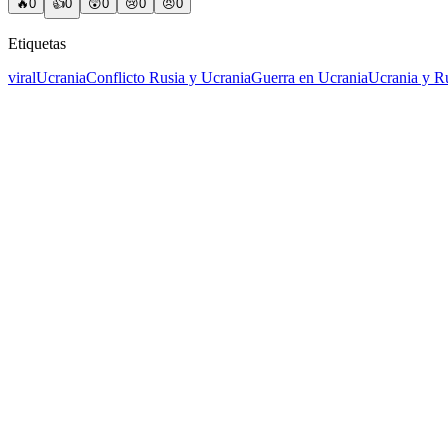
🔥
0
👍
0
😲
0
😢
0
😠
0
Etiquetas
viral
Ucrania
Conflicto Rusia y Ucrania
Guerra en Ucrania
Ucrania y R