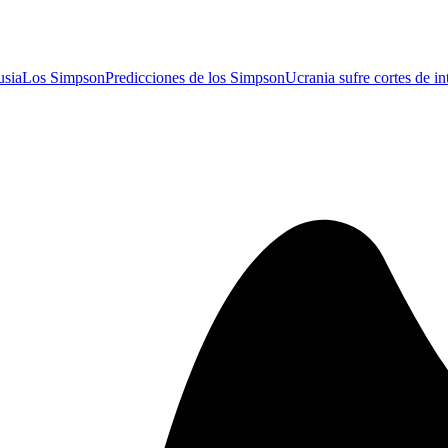
usia
Los Simpson
Predicciones de los Simpson
Ucrania sufre cortes de in