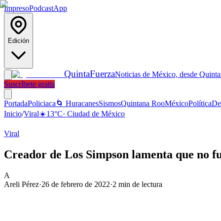
Impreso
Podcast
App
Edición
Quinta
Fuerza
Noticias de México, desde Quint
Suscríbete gratis
Portada
Policiaca
🌀 Huracanes
Sismos
Quintana Roo
México
Política
De
Inicio
/
Viral
☀️
13
°C
·
Ciudad de México
Viral
Creador de Los Simpson lamenta que no fuer
A
Areli Pérez
·
26 de febrero de 2022
·
2
min de lectura