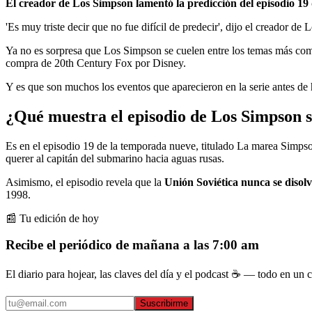
El creador de Los Simpson lamentó la predicción del episodio 19 d
'Es muy triste decir que no fue difícil de predecir', dijo el creador d
Ya no es sorpresa que Los Simpson se cuelen entre los temas más come
compra de 20th Century Fox por Disney.
Y es que son muchos los eventos que aparecieron en la serie antes de
¿Qué muestra el episodio de Los Simpson s
Es en el episodio 19 de la temporada nueve, titulado La marea Simpson
querer al capitán del submarino hacia aguas rusas.
Asimismo, el episodio revela que la
Unión Soviética nunca se disolv
1998.
📰 Tu edición de hoy
Recibe el periódico de mañana a las 7:00 am
El diario para hojear, las claves del día y el podcast ☕ — todo en un co
Suscribirme