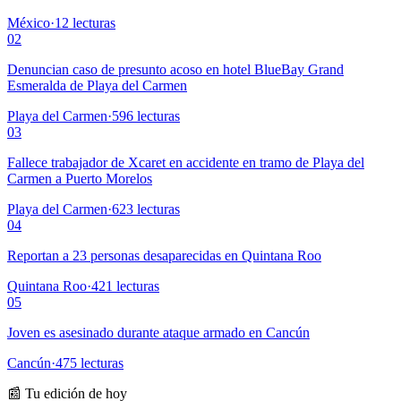
México
·
12
lecturas
02
Denuncian caso de presunto acoso en hotel BlueBay Grand
Esmeralda de Playa del Carmen
Playa del Carmen
·
596
lecturas
03
Fallece trabajador de Xcaret en accidente en tramo de Playa del
Carmen a Puerto Morelos
Playa del Carmen
·
623
lecturas
04
Reportan a 23 personas desaparecidas en Quintana Roo
Quintana Roo
·
421
lecturas
05
Joven es asesinado durante ataque armado en Cancún
Cancún
·
475
lecturas
📰 Tu edición de hoy