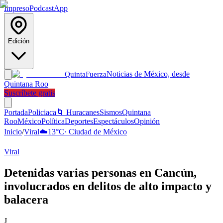
Impreso
Podcast
App
Edición
Noticias de México, desde
Quinta
Fuerza
Quintana Roo
Suscríbete gratis
Portada
Policiaca
🌀 Huracanes
Sismos
Quintana
Roo
México
Política
Deportes
Espectáculos
Opinión
Inicio
/
Viral
☁️
13
°C
·
Ciudad de México
Viral
Detenidas varias personas en Cancún,
involucrados en delitos de alto impacto y
balacera
J