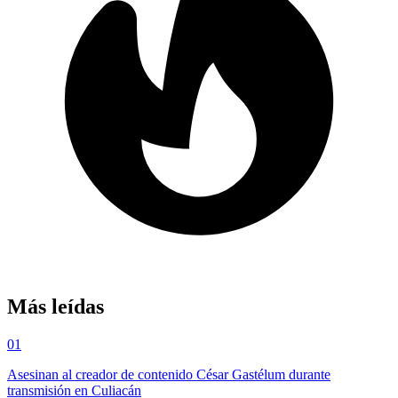
Más leídas
01
Asesinan al creador de contenido César Gastélum durante
transmisión en Culiacán