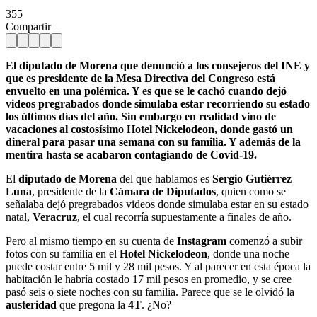
355
Compartir
El diputado de Morena que denunció a los consejeros del INE y
que es presidente de la Mesa Directiva del Congreso está
envuelto en una polémica. Y es que se le cachó cuando dejó
videos pregrabados donde simulaba estar recorriendo su estado
los últimos días del año. Sin embargo en realidad vino de
vacaciones al costosísimo Hotel Nickelodeon, donde gastó un
dineral para pasar una semana con su familia. Y además de la
mentira hasta se acabaron contagiando de Covid-19.
El
diputado de Morena
del que hablamos es
Sergio Gutiérrez
Luna
, presidente de la
Cámara de Diputados
, quien como se
señalaba dejó pregrabados videos donde simulaba estar en su estado
natal,
Veracruz
, el cual recorría supuestamente a finales de año.
Pero al mismo tiempo en su cuenta de
Instagram
comenzó a subir
fotos con su familia en el
Hotel Nickelodeon
, donde una noche
puede costar entre 5 mil y 28 mil pesos. Y al parecer en esta época la
habitación le habría costado 17 mil pesos en promedio, y se cree
pasó seis o siete noches con su familia. Parece que se le olvidó la
austeridad
que pregona la
4T
. ¿No?