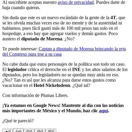
Al suscribirte aceptas nuestro
aviso de privacidad
. Puedes darte de
baja cuando quieras.
Sin duda que este es un nuevo escándalo de la gente de la
4T
, que
se les olvida muchas veces eso de no mentir y de la austeridad ni
hablamos, pues fácil gastó más de 100 mil pesos tan solo en el
hospedaje, a eso hay que agregar vuelos y demás gastos. Poco
austero el
diputado de Morena
. ¿No?
Te puede interesar:
Captan a diputado de Morena brincando la reja
del Congreso para irse a su casa
No cabe duda que estos personajes de la política son todo un caso.
El
legislador
critica el derroche en el
INE
y los altos salarios de los
diputados, pero los legisladores no se quedan muy atrás en eso.
¿No? Tan es así que les alcanza para darse estos gustos como
vacacionar en el
Hotel Nickelodeon
. ¿Qué tal?
Con información de Plumas Libres.
¡Ya estamos en Google News! Mantente al día con las noticias
más importantes de México y el Mundo, haz clic
aquí
.
¿Qué te pareció?
🔥
0
👍
0
😲
0
😢
0
😠
0