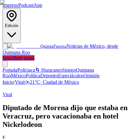
Impreso
Podcast
App
Edición
Noticias de México, desde
Quinta
Fuerza
Quintana Roo
Suscríbete gratis
Portada
Policiaca
🌀 Huracanes
Sismos
Quintana
Roo
México
Política
Deportes
Espectáculos
Opinión
Inicio
/
Viral
⛈️
21
°C
·
Ciudad de México
Viral
Diputado de Morena dijo que estaba en
Veracruz, pero vacacionaba en hotel
Nickelodeon
F