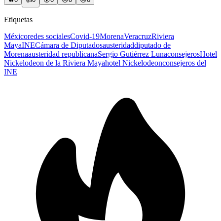
Etiquetas
México
redes sociales
Covid-19
Morena
Veracruz
Riviera
Maya
INE
Cámara de Diputados
austeridad
diputado de
Morena
austeridad republicana
Sergio Gutiérrez Luna
consejeros
Hotel
Nickelodeon de la Riviera Maya
hotel Nickelodeon
consejeros del
INE