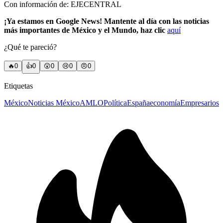
Con información de: EJECENTRAL
¡Ya estamos en Google News! Mantente al día con las noticias
más importantes de México y el Mundo, haz clic
aquí
¿Qué te pareció?
🔥
0
👍
0
😲
0
😢
0
😠
0
Etiquetas
México
Noticias México
AMLO
Política
España
economía
Empresarios