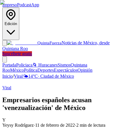
Impreso
Podcast
App
Edición
Noticias de México, desde
Quinta
Fuerza
Quintana Roo
Suscríbete gratis
Portada
Policiaca
🌀 Huracanes
Sismos
Quintana
Roo
México
Política
Deportes
Espectáculos
Opinión
Inicio
/
Viral
🌤️
14
°C
·
Ciudad de México
Viral
Empresarios españoles acusan
'venezualización' de México
Y
Yeysy Rodríguez
·
11 de febrero de 2022
·
2
min de lectura