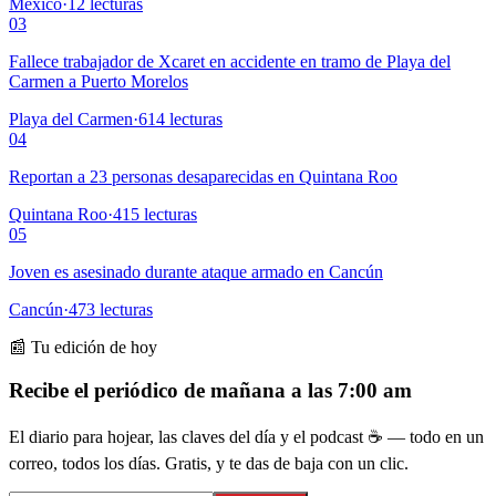
México
·
12
lecturas
03
Fallece trabajador de Xcaret en accidente en tramo de Playa del
Carmen a Puerto Morelos
Playa del Carmen
·
614
lecturas
04
Reportan a 23 personas desaparecidas en Quintana Roo
Quintana Roo
·
415
lecturas
05
Joven es asesinado durante ataque armado en Cancún
Cancún
·
473
lecturas
📰 Tu edición de hoy
Recibe el periódico de mañana a las 7:00 am
El diario para hojear, las claves del día y el podcast ☕ — todo en un
correo, todos los días. Gratis, y te das de baja con un clic.