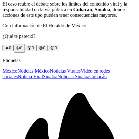
El caso reabre el debate sobre los límites del contenido viral y la
responsabilidad en la vía pública en
Culiacán
,
Sinaloa
, donde
acciones de este tipo pueden tener consecuencias mayores.
Con información de El Heraldo de México
¿Qué te pareció?
🔥
0
👍
0
😲
0
😢
0
😠
0
Etiquetas
México
Noticias México
Noticias Virales
Video en redes
sociales
Noticia Viral
Sinaloa
Noticias Sinaloa
Culiacán