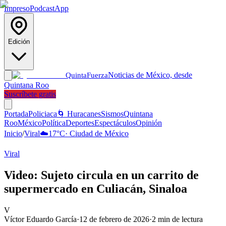
Impreso
Podcast
App
Edición
Noticias de México, desde
Quinta
Fuerza
Quintana Roo
Suscríbete gratis
Portada
Policiaca
🌀 Huracanes
Sismos
Quintana
Roo
México
Política
Deportes
Espectáculos
Opinión
Inicio
/
Viral
☁️
17
°C
·
Ciudad de México
Viral
Video: Sujeto circula en un carrito de
supermercado en Culiacán, Sinaloa
V
Víctor Eduardo García
·
12 de febrero de 2026
·
2
min de lectura