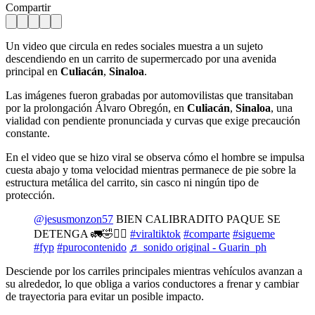
Compartir
Un video que circula en redes sociales muestra a un sujeto
descendiendo en un carrito de supermercado por una avenida
principal en
Culiacán
,
Sinaloa
.
Las imágenes fueron grabadas por automovilistas que transitaban
por la prolongación Álvaro Obregón, en
Culiacán
,
Sinaloa
, una
vialidad con pendiente pronunciada y curvas que exige precaución
constante.
En el video que se hizo viral se observa cómo el hombre se impulsa
cuesta abajo y toma velocidad mientras permanece de pie sobre la
estructura metálica del carrito, sin casco ni ningún tipo de
protección.
@jesusmonzon57
BIEN CALIBRADITO PAQUE SE
DETENGA 🚛🤣✌🏻
#viraltiktok
#comparte
#sigueme
#fyp
#purocontenido
♬ sonido original - Guarin_ph
Desciende por los carriles principales mientras vehículos avanzan a
su alrededor, lo que obliga a varios conductores a frenar y cambiar
de trayectoria para evitar un posible impacto.