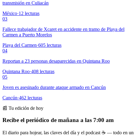
transmisión en Culiacán
México
·
12
lecturas
03
Fallece trabajador de Xcaret en accidente en tramo de Playa del
Carmen a Puerto Morelos
Playa del Carmen
·
605
lecturas
04
Reportan a 23 personas desaparecidas en Quintana Roo
Quintana Roo
·
408
lecturas
05
Joven es asesinado durante ataque armado en Cancún
Cancún
·
462
lecturas
📰 Tu edición de hoy
Recibe el periódico de mañana a las 7:00 am
El diario para hojear, las claves del día y el podcast ☕ — todo en un