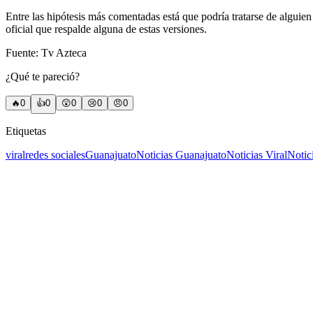
Entre las hipótesis más comentadas está que podría tratarse de alguie
oficial que respalde alguna de estas versiones.
Fuente: Tv Azteca
¿Qué te pareció?
🔥
0
👍
0
😲
0
😢
0
😠
0
Etiquetas
viral
redes sociales
Guanajuato
Noticias Guanajuato
Noticias Viral
Notic