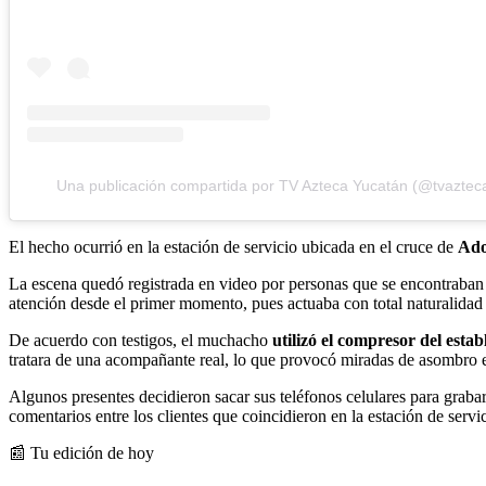
Una publicación compartida por TV Azteca Yucatán (@tvaztec
El hecho ocurrió en la estación de servicio ubicada en el cruce de
Ado
La escena quedó registrada en video por personas que se encontraban e
atención desde el primer momento, pues actuaba con total naturalidad m
De acuerdo con testigos, el muchacho
utilizó el compresor del estab
tratara de una acompañante real, lo que provocó miradas de asombro e
Algunos presentes decidieron sacar sus teléfonos celulares para graba
comentarios entre los clientes que coincidieron en la estación de servic
📰 Tu edición de hoy