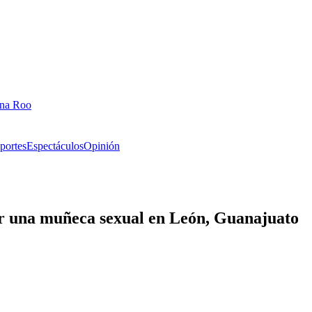
ana Roo
portes
Espectáculos
Opinión
ar una muñeca sexual en León, Guanajuato