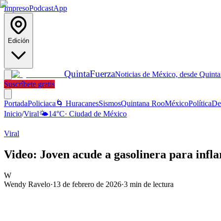
Impreso
Podcast
App
Edición
Quinta
Fuerza
Noticias de México, desde Quint
Suscríbete gratis
Portada
Policiaca
🌀 Huracanes
Sismos
Quintana Roo
México
Política
De
Inicio
/
Viral
🌤️
14
°C
·
Ciudad de México
Viral
Video: Joven acude a gasolinera para infl
W
Wendy Ravelo
·
13 de febrero de 2026
·
3
min de lectura