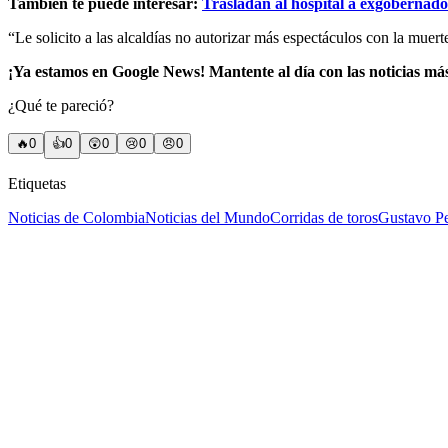
También te puede interesar:
Trasladan al hospital a exgobernad
“Le solicito a las alcaldías no autorizar más espectáculos con la mue
¡Ya estamos en Google News! Mantente al día con las noticias má
¿Qué te pareció?
🔥
0
👍
0
😲
0
😢
0
😠
0
Etiquetas
Noticias de Colombia
Noticias del Mundo
Corridas de toros
Gustavo Pe