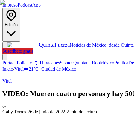
Impreso
Podcast
App
Edición
Quinta
Fuerza
Noticias de México, desde Quint
Suscríbete gratis
Portada
Policiaca
🌀 Huracanes
Sismos
Quintana Roo
México
Política
De
Inicio
/
Viral
☁️
21
°C
·
Ciudad de México
Viral
VIDEO: Mueren cuatro personas y hay 500 
G
Gaby Torres
·
26 de junio de 2022
·
2
min de lectura