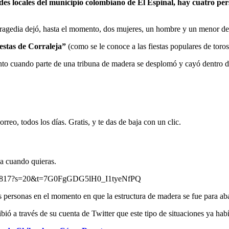
es locales del municipio colombiano de El Espinal, hay cuatro pers
tragedia dejó, hasta el momento, dos mujeres, un hombre y un menor d
estas de Corraleja”
(como se le conoce a las fiestas populares de toro
nto cuando parte de una tribuna de madera se desplomó y cayó dentro d
rreo, todos los días. Gratis, y te das de baja con un clic.
ja cuando quieras.
34946817?s=20&t=7G0FgGDG5lH0_I1tyeNfPQ
s personas en el momento en que la estructura de madera se fue para ab
ribió a través de su cuenta de Twitter que este tipo de situaciones ya ha