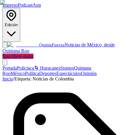
Impreso
Podcast
App
Edición
Noticias de México, desde
Quinta
Fuerza
Quintana Roo
Suscríbete gratis
Portada
Policiaca
🌀 Huracanes
Sismos
Quintana
Roo
México
Política
Deportes
Espectáculos
Opinión
Inicio
/
Etiqueta:
Noticias de Colombia