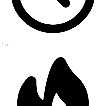
1
min