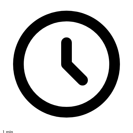
1
min