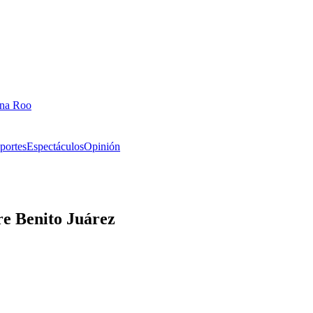
ana Roo
portes
Espectáculos
Opinión
re Benito Juárez