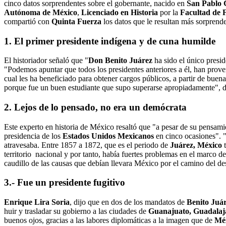
cinco datos sorprendentes sobre el gobernante, nacido en
San Pablo 
Autónoma de México
,
Licenciado en Historia
por la
Facultad de 
compartió con
Quinta Fuerza
los datos que le resultan más sorprend
1. El primer presidente indígena y de cuna humilde
El historiador señaló que "
Don Benito Juárez
ha sido el único presi
"Podemos apuntar que todos los presidentes anteriores a él, han proveni
cual les ha beneficiado para obtener cargos públicos, a partir de buena
porque fue un buen estudiante que supo superarse apropiadamente", d
2. Lejos de lo pensado, no era un demócrata
Este experto en historia de México resaltó que "a pesar de su pensamie
presidencia de los
Estados Unidos Mexicanos
en cinco ocasiones". "
atravesaba. Entre 1857 a 1872, que es el periodo de
Juárez, México
t
territorio nacional y por tanto, había fuertes problemas en el marco d
caudillo de las causas que debían llevara México por el camino del des
3.- Fue un presidente fugitivo
Enrique Lira Soria
, dijo que en dos de los mandatos de
Benito Juá
huir y trasladar su gobierno a las ciudades de
Guanajuato, Guadalaj
buenos ojos, gracias a las labores diplomáticas a la imagen que de
Méx