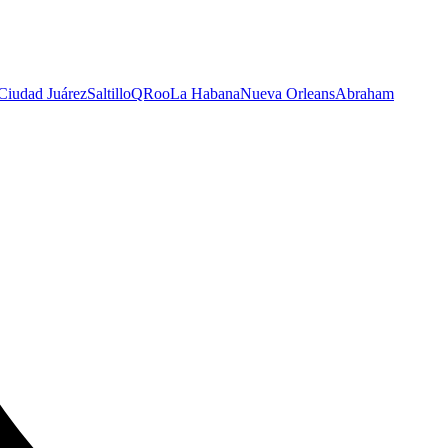
Ciudad Juárez
Saltillo
QRoo
La Habana
Nueva Orleans
Abraham