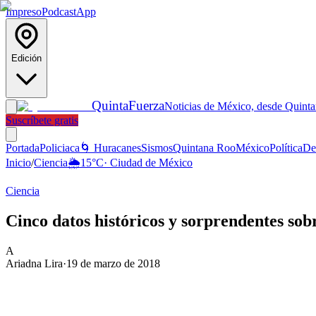
Impreso
Podcast
App
Edición
Quinta
Fuerza
Noticias de México, desde Quint
Suscríbete gratis
Portada
Policiaca
🌀 Huracanes
Sismos
Quintana Roo
México
Política
De
Inicio
/
Ciencia
🌦️
15
°C
·
Ciudad de México
Ciencia
Cinco datos históricos y sorprendentes sob
A
Ariadna Lira
·
19 de marzo de 2018