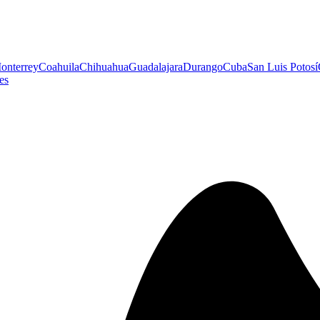
onterrey
Coahuila
Chihuahua
Guadalajara
Durango
Cuba
San Luis Potosí
es