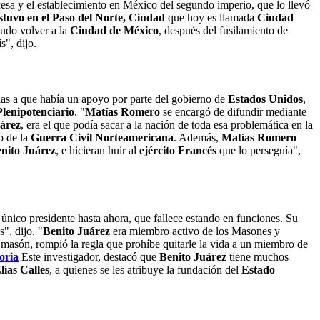
cesa y el establecimiento en México del segundo imperio, que lo llevó
stuvo en el Paso del Norte, Ciudad
que hoy es llamada
Ciudad
pudo volver a la
Ciudad de México
, después del fusilamiento de
s", dijo.
cias a que había un apoyo por parte del gobierno de
Estados Unidos
,
Plenipotenciario
. "
Matías Romero
se encargó de difundir mediante
uárez
, era el que podía sacar a la nación de toda esa problemática en la
o de la
Guerra Civil Norteamericana
. Además,
Matías Romero
nito Juárez
, e hicieran huir al
ejército Francés
que lo perseguía",
 único presidente hasta ahora, que fallece estando en funciones. Su
", dijo. "
Benito Juárez
era miembro activo de los Masones y
o masón, rompió la regla que prohíbe quitarle la vida a un miembro de
oria
Este investigador, destacó que
Benito Juárez
tiene muchos
lías Calles
, a quienes se les atribuye la fundación del
Estado