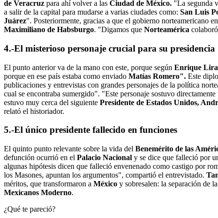
de Veracruz
para ahí volver a las
Ciudad de México.
"La segunda ve
a salir de la capital para mudarse a varias ciudades como:
San Luis Po
Juárez
". Posteriormente, gracias a que el gobierno norteamericano envi
Maximiliano de Habsburgo
. "Digamos que
Norteamérica
colaboró
4.-El misterioso personaje crucial para su presidencia
El punto anterior va de la mano con este, porque según
Enrique Lira
porque en ese país estaba como enviado
Matías Romero".
Este dipl
publicaciones y entrevistas con grandes personajes de la política nor
cual se encontraba sumergido". "Este personaje sostuvo directamente
estuvo muy cerca del siguiente
Presidente de Estados Unidos, And
relató el historiador.
5.-El único presidente fallecido en funciones
El quinto punto relevante sobre la vida del
Benemérito de las Améri
defunción ocurrió en el
Palacio Nacional
y se dice que falleció por u
algunas hipótesis dicen que falleció envenenado como castigo por ro
los Masones, apuntan los argumentos", compartió el entrevistado.
Tam
méritos, que transformaron a
México
y sobresalen: la separación de la 
Mexicanos Moderno
.
¿Qué te pareció?