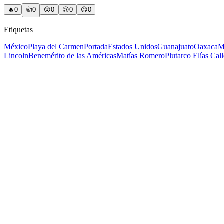
🔥
0
👍
0
😲
0
😢
0
😠
0
Etiquetas
México
Playa del Carmen
Portada
Estados Unidos
Guanajuato
Oaxaca
M
Lincoln
Benemérito de las Américas
Matías Romero
Plutarco Elías Call