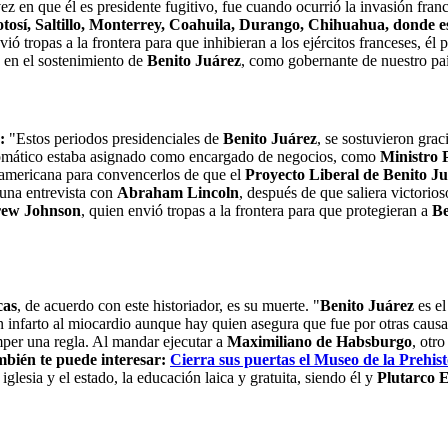
z en que él es presidente fugitivo, fue cuando ocurrió la invasión fran
tosí, Saltillo, Monterrey, Coahuila, Durango, Chihuahua, donde e
ó tropas a la frontera para que inhibieran a los ejércitos franceses, él 
 en el sostenimiento de
Benito Juárez
, como gobernante de nuestro paí
:
"Estos periodos presidenciales de
Benito Juárez
, se sostuvieron gra
omático estaba asignado como encargado de negocios, como
Ministro 
teamericana para convencerlos de que el
Proyecto Liberal de Benito J
 una entrevista con
Abraham Lincoln
, después de que saliera victorios
rew Johnson
, quien envió tropas a la frontera para que protegieran a
Be
cas
, de acuerdo con este historiador, es su muerte. "
Benito Juárez
es el
n infarto al miocardio aunque hay quien asegura que fue por otras causas
mper una regla. Al mandar ejecutar a
Maximiliano de Habsburgo
, otr
bién te puede interesar:
Cierra sus puertas el Museo de la Prehist
iglesia y el estado, la educación laica y gratuita, siendo él y
Plutarco E