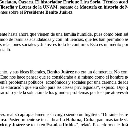
Guelatao, Oaxaca
.
El historiador Enrique Lira Soria, Técnico acad
Filosofía y Letras de la UNAM,
pasante de
Maestría en historia de 
entes sobre el
Presidente Benito Juárez
.
dente hasta ahora que vienen de una familia humilde, pues como bien s
do de familias acaudaladas y con influencias, que les han permitido asce
s relaciones sociales y Juárez es todo lo contrario. Esto es un mérito po
etalló.
nto, y sus ideas liberales,
Benito Juárez
no era un demócrata. No confi
Esto nos hace pensar que se consideraba a sí mismo como el hombre nece
enía problemas políticos, económicos y sociales por una carencia de iden
e la educación que era sólo para las clases privilegiadas", expuso. Dij
arrollo y de la solución de los grandes problemas por los que atravesab
rez
, realizó apropiadamente su cargo siendo un fugitivo. "Durante las re
ara
. Posteriormente se trasladó a
La
Habana, Cuba
, para más tarde vi
ico y Juárez
se tenía en
Estados Unidos
", relató. Posteriormente
Juá