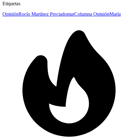
Etiquetas
Opinión
Rocío Martínez Preciado
mar
Columna Opinión
María