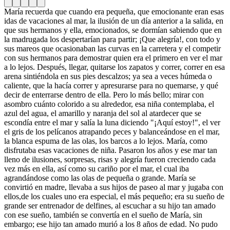
María recuerda que cuando era pequeña, que emocionante eran esas
idas de vacaciones al mar, la ilusión de un día anterior a la salida, en
que sus hermanos y ella, emocionados, se dormían sabiendo que en
la madrugada los despertarían para partir; ¡Que alegría!, con todo y
sus mareos que ocasionaban las curvas en la carretera y el competir
con sus hermanos para demostrar quien era el primero en ver el mar
a lo lejos. Después, llegar, quitarse los zapatos y correr, correr en esa
arena sintiéndola en sus pies descalzos; ya sea a veces húmeda o
caliente, que la hacía correr y apresurarse para no quemarse, y qué
decir de enterrarse dentro de ella. Pero lo más bello; mirar con
asombro cuánto colorido a su alrededor, esa niña contemplaba, el
azul del agua, el amarillo y naranja del sol al atardecer que se
escondía entre el mar y salía la luna diciendo "¡Aquí estoy!", el ver
el gris de los pelícanos atrapando peces y balanceándose en el mar,
la blanca espuma de las olas, los barcos a lo lejos. María, como
disfrutaba esas vacaciones de niña. Pasaron los años y ese mar tan
lleno de ilusiones, sorpresas, risas y alegría fueron creciendo cada
vez más en ella, así como su cariño por el mar, el cual iba
agrandándose como las olas de pequeña o grande. María se
convirtió en madre, llevaba a sus hijos de paseo al mar y jugaba con
ellos,de los cuales uno era especial, el más pequeño; era su sueño de
grande ser entrenador de delfines, al escuchar a su hijo tan amado
con ese sueño, también se convertía en el sueño de María, sin
embargo; ese hijo tan amado murió a los 8 años de edad. No pudo