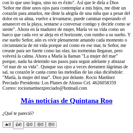
con lo que uno logra, sino no es éxito". Así que le diría a Dios
'Señor me diste unos ojos para contemplar a mis hijos, me diste un
corazón para amarlos, me diste la alegría de una niña que a pesar del
dolor en su alma, vuelve a levantarse, puede caminar esperando el
amanecer en la playa, sentarse a conversar contigo y decirle como se
siente". Ahora en la madurez de mujer, María ve su vida como un
barco que cada vez se aleja en el horizonte, con rumbo a su sueño. Y
ese sueño Señor, aún es vivir plenamente amando cada momento o
circunstancia de mi vida porque así como en ese mar, tu Señor, me
creaste para ser fuerte como las olas; las tormentas llegaran, pero
volverá la calma. Ahora a María la llaman "La mujer del mar"
porque, nada ha detenido sus pasos para seguir adelante y abrazar
"el mar de su vida". Qunque sus ojos a veces derramen lágrimas de
sal, su corazón le canta como las melodías de las olas diciéndole:
"María, la mujer del mar". Dios por delante. Rocio Martínez
Preciado Presidenta: Los Planes de Alonso Cel. 4626058359
Correo:
rociomartinezpreciado@hotmail.com
Más noticias de Quintana Roo
¿Qué te pareció?
🔥
0
👍
0
😲
0
😢
0
😠
0