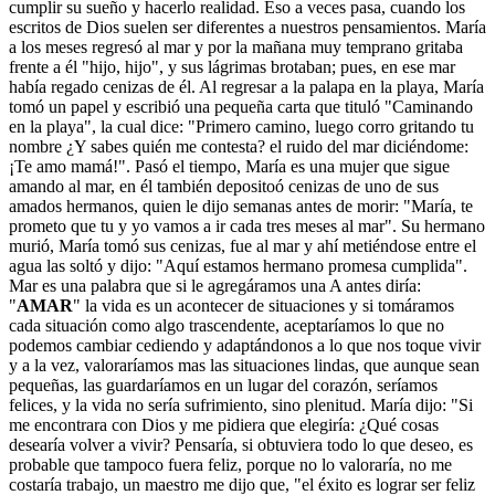
cumplir su sueño y hacerlo realidad. Eso a veces pasa, cuando los
escritos de Dios suelen ser diferentes a nuestros pensamientos. María
a los meses regresó al mar y por la mañana muy temprano gritaba
frente a él "hijo, hijo", y sus lágrimas brotaban; pues, en ese mar
había regado cenizas de él. Al regresar a la palapa en la playa, María
tomó un papel y escribió una pequeña carta que tituló "Caminando
en la playa", la cual dice: "Primero camino, luego corro gritando tu
nombre ¿Y sabes quién me contesta? el ruido del mar diciéndome:
¡Te amo mamá!". Pasó el tiempo, María es una mujer que sigue
amando al mar, en él también depositoó cenizas de uno de sus
amados hermanos, quien le dijo semanas antes de morir: "María, te
prometo que tu y yo vamos a ir cada tres meses al mar". Su hermano
murió, María tomó sus cenizas, fue al mar y ahí metiéndose entre el
agua las soltó y dijo: "Aquí estamos hermano promesa cumplida".
Mar es una palabra que si le agregáramos una A antes diría:
"
AMAR
" la vida es un acontecer de situaciones y si tomáramos
cada situación como algo trascendente, aceptaríamos lo que no
podemos cambiar cediendo y adaptándonos a lo que nos toque vivir
y a la vez, valoraríamos mas las situaciones lindas, que aunque sean
pequeñas, las guardaríamos en un lugar del corazón, seríamos
felices, y la vida no sería sufrimiento, sino plenitud. María dijo: "Si
me encontrara con Dios y me pidiera que elegiría: ¿Qué cosas
desearía volver a vivir? Pensaría, si obtuviera todo lo que deseo, es
probable que tampoco fuera feliz, porque no lo valoraría, no me
costaría trabajo, un maestro me dijo que, "el éxito es lograr ser feliz