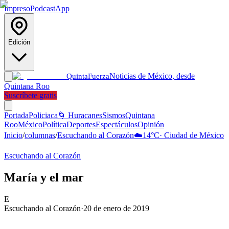
Impreso
Podcast
App
Edición
Noticias de México, desde
Quinta
Fuerza
Quintana Roo
Suscríbete gratis
Portada
Policiaca
🌀 Huracanes
Sismos
Quintana
Roo
México
Política
Deportes
Espectáculos
Opinión
Inicio
/
columnas
/
Escuchando al Corazón
☁️
14
°C
·
Ciudad de México
Escuchando al Corazón
María y el mar
E
Escuchando al Corazón
·
20 de enero de 2019