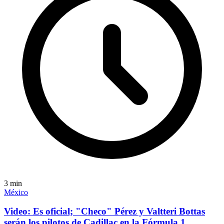
3
min
México
Video: Es oficial; "Checo" Pérez y Valtteri Bottas
serán los pilotos de Cadillac en la Fórmula 1