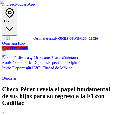
Impreso
Podcast
App
Edición
Noticias de México, desde
Quinta
Fuerza
Quintana Roo
Suscríbete gratis
Portada
Policiaca
🌀 Huracanes
Sismos
Quintana
Roo
México
Política
Deportes
Espectáculos
Opinión
Inicio
/
Deportes
🌦️
16
°C
·
Ciudad de México
Deportes
Checo Pérez revela el papel fundamental
de sus hijos para su regreso a la F1 con
Cadillac
J