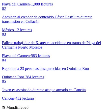
Playa del Carmen
·
1,988
lecturas
02
Asesinan al creador de contenido César Gastélum durante
transmisión en Culiacán
México
·
12
lecturas
03
Fallece trabajador de Xcaret en accidente en tramo de Playa del
Carmen a Puerto Morelos
Playa del Carmen
·
583
lecturas
04
Reportan a 23 personas desaparecidas en Quintana Roo
Quintana Roo
·
384
lecturas
05
Joven es asesinado durante ataque armado en Cancún
Cancún
·
432
lecturas
⚽ Mundial 2026