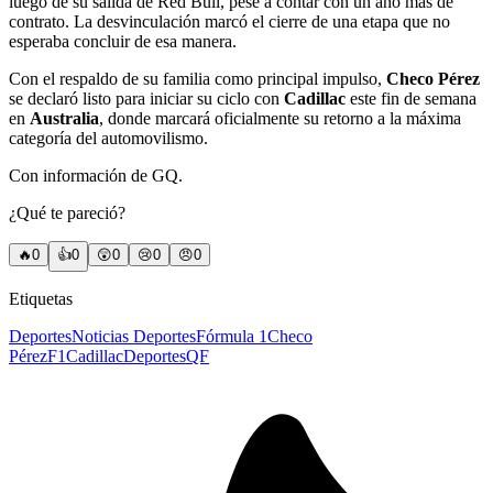
luego de su salida de Red Bull, pese a contar con un año más de
contrato. La desvinculación marcó el cierre de una etapa que no
esperaba concluir de esa manera.
Con el respaldo de su familia como principal impulso,
Checo Pérez
se declaró listo para iniciar su ciclo con
Cadillac
este fin de semana
en
Australia
, donde marcará oficialmente su retorno a la máxima
categoría del automovilismo.
Con información de GQ.
¿Qué te pareció?
🔥
0
👍
0
😲
0
😢
0
😠
0
Etiquetas
Deportes
Noticias Deportes
Fórmula 1
Checo
Pérez
F1
Cadillac
DeportesQF