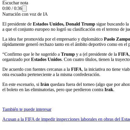
Escuchar nota
0:00
/
0:36
Narración con voz de IA
El presidente de
Estados Unidos, Donald Trump
sigue buscando la
a que el conjunto europeo no logró su clasificación en el terreno de ju
La idea fue promovida por el empresario y diplomático
Paolo Zampol
rápidamente generó rechazo tanto en el ámbito deportivo como en el p
“Confirmo que le he sugerido a
Trump
y a (el presidente de la
FIFA
organizado por
Estados Unidos
. Con cuatro títulos, tienen la trayect
De acuerdo con fuentes cercanas a la
FIFA
, la iniciativa no tiene v
otra escuadra perteneciente a la misma confederación.
En este escenario, si
Irán
quedara fuera del torneo (algo que por ahor
el boleto en las eliminatorias, pero que perdieron contra
Irak
.
También te puede interesar
Acusan a la FIFA de impedir inspecciones laborales en obras del Esta