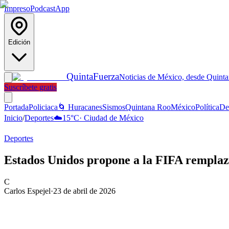
Impreso
Podcast
App
Edición
Quinta
Fuerza
Noticias de México, desde Quint
Suscríbete gratis
Portada
Policiaca
🌀 Huracanes
Sismos
Quintana Roo
México
Política
De
Inicio
/
Deportes
☁️
15
°C
·
Ciudad de México
Deportes
Estados Unidos propone a la FIFA remplaza
C
Carlos Espejel
·
23 de abril de 2026