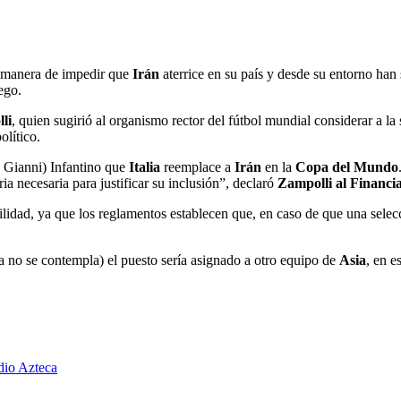
 manera de impedir que
Irán
aterrice en su país y desde su entorno han
ego.
li
, quien sugirió al organismo rector del fútbol mundial considerar a l
olítico.
, Gianni) Infantino que
Italia
reemplace a
Irán
en la
Copa del Mundo
oria necesaria para justificar su inclusión”, declaró
Zampolli al Financia
iabilidad, ya que los reglamentos establecen que, en caso de que una sele
a no se contempla) el puesto sería asignado a otro equipo de
Asia
, en e
dio Azteca