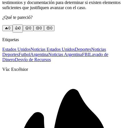
testimonios y documentación para determinar si existen elementos
suficientes que justifiquen avanzar con el caso.
¿Qué te pareció?
🔥
0
👍
0
😲
0
😢
0
😠
0
Etiquetas
Estados Unidos
Noticias Estados Unidos
Deportes
Noticias
Deportes
Futbol
Argentina
Noticias Argentina
FBI
Lavado de
Dinero
Desvío de Recursos
Vía:
Excélsior