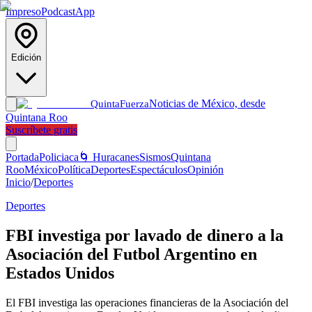
Impreso
Podcast
App
Edición
Noticias de México, desde
Quinta
Fuerza
Quintana Roo
Suscríbete gratis
Portada
Policiaca
🌀 Huracanes
Sismos
Quintana
Roo
México
Política
Deportes
Espectáculos
Opinión
Inicio
/
Deportes
Deportes
FBI investiga por lavado de dinero a la
Asociación del Futbol Argentino en
Estados Unidos
El FBI investiga las operaciones financieras de la Asociación del