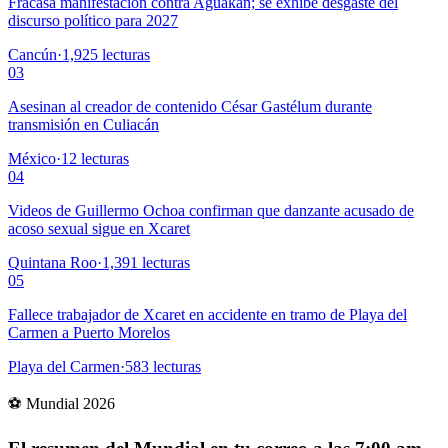
Fracasa manifestación contra Aguakan; se exhibe desgaste del
discurso político para 2027
Cancún
·
1,925
lecturas
03
Asesinan al creador de contenido César Gastélum durante
transmisión en Culiacán
México
·
12
lecturas
04
Videos de Guillermo Ochoa confirman que danzante acusado de
acoso sexual sigue en Xcaret
Quintana Roo
·
1,391
lecturas
05
Fallece trabajador de Xcaret en accidente en tramo de Playa del
Carmen a Puerto Morelos
Playa del Carmen
·
583
lecturas
⚽ Mundial 2026