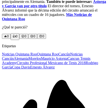
principalmente en Alemania.
También te puede interesar:
Astorga
y García van por otro título
El director del torneo, Ernesto
Álvarez informó que la décima edición del circuito arrancará el
miércoles con un cuadro de 16 jugadores.
Más Noticias de
Quintana Roo
¿Qué te pareció?
🔥
0
👍
0
😲
0
😢
0
😠
0
Etiquetas
Noticias Quintana Roo
Quintana Roo
Cancún
Noticias
Cancún
Alemania
Morelos
Mauricio Astorga
Cancun Tennis
Academy
Circuito Profesional Mexicano de Tenis 2018
Rodrigo
García
Copa Davis
Ernesto Álvarez