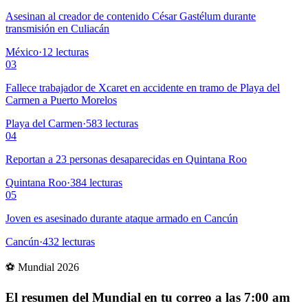
Asesinan al creador de contenido César Gastélum durante
transmisión en Culiacán
México
·
12
lecturas
03
Fallece trabajador de Xcaret en accidente en tramo de Playa del
Carmen a Puerto Morelos
Playa del Carmen
·
583
lecturas
04
Reportan a 23 personas desaparecidas en Quintana Roo
Quintana Roo
·
384
lecturas
05
Joven es asesinado durante ataque armado en Cancún
Cancún
·
432
lecturas
⚽ Mundial 2026
El resumen del Mundial en tu correo a las 7:00 am