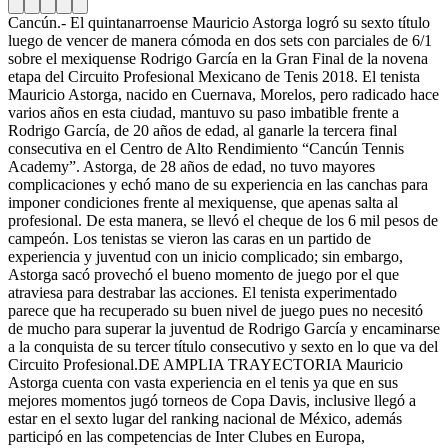
Cancún.- El quintanarroense Mauricio Astorga logró su sexto título
luego de vencer de manera cómoda en dos sets con parciales de 6/1
sobre el mexiquense Rodrigo García en la Gran Final de la novena
etapa del Circuito Profesional Mexicano de Tenis 2018. El tenista
Mauricio Astorga, nacido en Cuernava, Morelos, pero radicado hace
varios años en esta ciudad, mantuvo su paso imbatible frente a
Rodrigo García, de 20 años de edad, al ganarle la tercera final
consecutiva en el Centro de Alto Rendimiento “Cancún Tennis
Academy”. Astorga, de 28 años de edad, no tuvo mayores
complicaciones y echó mano de su experiencia en las canchas para
imponer condiciones frente al mexiquense, que apenas salta al
profesional. De esta manera, se llevó el cheque de los 6 mil pesos de
campeón. Los tenistas se vieron las caras en un partido de
experiencia y juventud con un inicio complicado; sin embargo,
Astorga sacó provechó el bueno momento de juego por el que
atraviesa para destrabar las acciones. El tenista experimentado
parece que ha recuperado su buen nivel de juego pues no necesitó
de mucho para superar la juventud de Rodrigo García y encaminarse
a la conquista de su tercer título consecutivo y sexto en lo que va del
Circuito Profesional.
DE AMPLIA TRAYECTORIA Mauricio
Astorga cuenta con vasta experiencia en el tenis ya que en sus
mejores momentos jugó torneos de Copa Davis, inclusive llegó a
estar en el sexto lugar del ranking nacional de México, además
participó en las competencias de Inter Clubes en Europa,