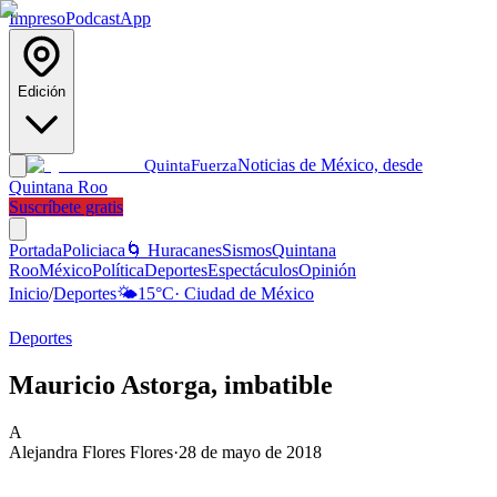
Impreso
Podcast
App
Edición
Noticias de México, desde
Quinta
Fuerza
Quintana Roo
Suscríbete gratis
Portada
Policiaca
🌀 Huracanes
Sismos
Quintana
Roo
México
Política
Deportes
Espectáculos
Opinión
Inicio
/
Deportes
🌤️
15
°C
·
Ciudad de México
Deportes
Mauricio Astorga, imbatible
A
Alejandra Flores Flores
·
28 de mayo de 2018