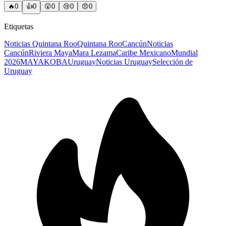
🔥
0
👍
0
😲
0
😢
0
😠
0
Etiquetas
Noticias Quintana Roo
Quintana Roo
Cancún
Noticias
Cancún
Riviera Maya
Mara Lezama
Caribe Mexicano
Mundial
2026
MAYAKOBA
Uruguay
Noticias Uruguay
Selección de
Uruguay