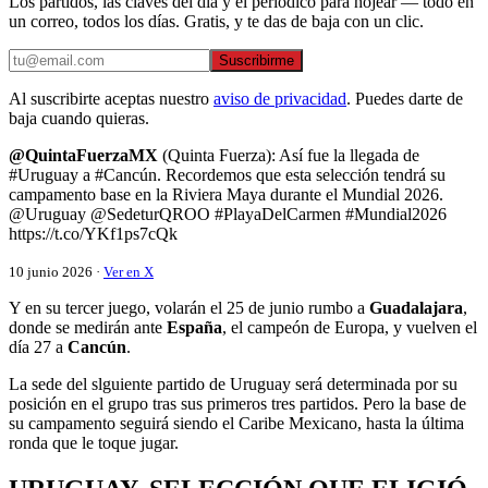
Los partidos, las claves del día y el periódico para hojear — todo en
un correo, todos los días. Gratis, y te das de baja con un clic.
Suscribirme
Al suscribirte aceptas nuestro
aviso de privacidad
. Puedes darte de
baja cuando quieras.
@QuintaFuerzaMX
(Quinta Fuerza): Así fue la llegada de
#Uruguay a #Cancún. Recordemos que esta selección tendrá su
campamento base en la Riviera Maya durante el Mundial 2026.
@Uruguay @SedeturQROO #PlayaDelCarmen #Mundial2026
https://t.co/YKf1ps7cQk
10 junio 2026 ·
Ver en X
Y en su tercer juego, volarán el 25 de junio rumbo a
Guadalajara
,
donde se medirán ante
España
, el campeón de Europa, y vuelven el
día 27 a
Cancún
.
La sede del slguiente partido de Uruguay será determinada por su
posición en el grupo tras sus primeros tres partidos. Pero la base de
su campamento seguirá siendo el Caribe Mexicano, hasta la última
ronda que le toque jugar.