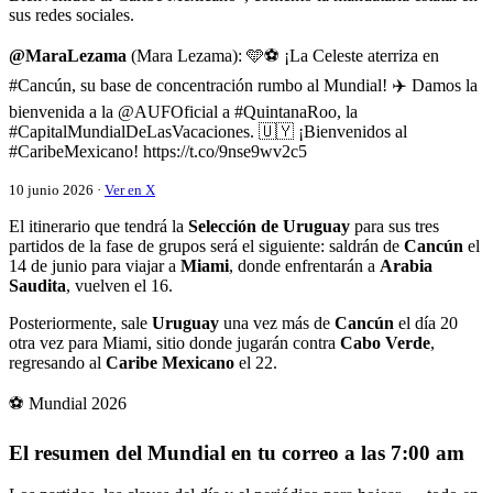
sus redes sociales.
@MaraLezama
(Mara Lezama): 🩵⚽️ ¡La Celeste aterriza en
#Cancún, su base de concentración rumbo al Mundial! ✈️ Damos la
bienvenida a la @AUFOficial a #QuintanaRoo, la
#CapitalMundialDeLasVacaciones. 🇺🇾 ¡Bienvenidos al
#CaribeMexicano! https://t.co/9nse9wv2c5
10 junio 2026 ·
Ver en X
El itinerario que tendrá la
Selección de Uruguay
para sus tres
partidos de la fase de grupos será el siguiente: saldrán de
Cancún
el
14 de junio para viajar a
Miami
, donde enfrentarán a
Arabia
Saudita
, vuelven el 16.
Posteriormente, sale
Uruguay
una vez más de
Cancún
el día 20
otra vez para Miami, sitio donde jugarán contra
Cabo Verde
,
regresando al
Caribe Mexicano
el 22.
⚽ Mundial 2026
El resumen del Mundial en tu correo a las 7:00 am