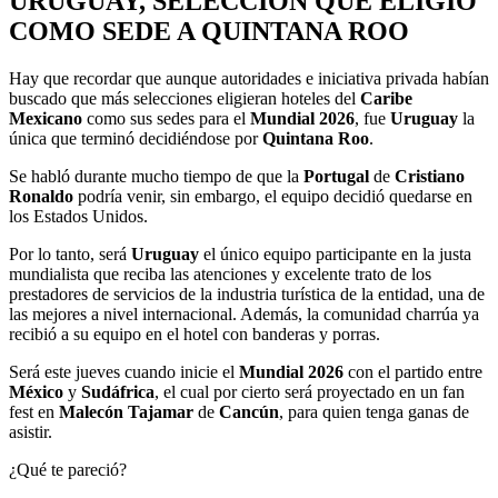
URUGUAY, SELECCIÓN QUE ELIGIÓ
COMO SEDE A QUINTANA ROO
Hay que recordar que aunque autoridades e iniciativa privada habían
buscado que más selecciones eligieran hoteles del
Caribe
Mexicano
como sus sedes para el
Mundial 2026
, fue
Uruguay
la
única que terminó decidiéndose por
Quintana Roo
.
Se habló durante mucho tiempo de que la
Portugal
de
Cristiano
Ronaldo
podría venir, sin embargo, el equipo decidió quedarse en
los Estados Unidos.
Por lo tanto, será
Uruguay
el único equipo participante en la justa
mundialista que reciba las atenciones y excelente trato de los
prestadores de servicios de la industria turística de la entidad, una de
las mejores a nivel internacional. Además, la comunidad charrúa ya
recibió a su equipo en el hotel con banderas y porras.
Será este jueves cuando inicie el
Mundial 2026
con el partido entre
México
y
Sudáfrica
, el cual por cierto será proyectado en un fan
fest en
Malecón Tajamar
de
Cancún
, para quien tenga ganas de
asistir.
¿Qué te pareció?