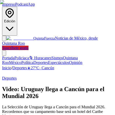
Impreso
Podcast
App
Edición
Noticias de México, desde
Quinta
Fuerza
Quintana Roo
Suscríbete gratis
Portada
Policiaca
🌀 Huracanes
Sismos
Quintana
Roo
México
Política
Deportes
Espectáculos
Opinión
Inicio
/
Deportes
☀️
27
°C
·
Cancún
Deportes
Video: Uruguay llega a Cancún para el
Mundial 2026
La Selección de Uruguay llega a Cancún para el Mundial 2026.
Recordemos que su campamento base será un hotel del Caribe