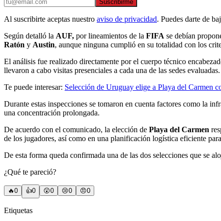
Suscribirme
Al suscribirte aceptas nuestro
aviso de privacidad
. Puedes darte de ba
Según detalló la
AUF,
por lineamientos de la
FIFA
se debían propon
Ratón
y
Austin
, aunque ninguna cumplió en su totalidad con los crite
El análisis fue realizado directamente por el cuerpo técnico encabeza
llevaron a cabo visitas presenciales a cada una de las sedes evaluadas.
Te puede interesar:
Selección de Uruguay elige a Playa del Carmen 
Durante estas inspecciones se tomaron en cuenta factores como la infrae
una concentración prolongada.
De acuerdo con el comunicado, la elección de
Playa del Carmen
res
de los jugadores, así como en una planificación logística eficiente para
De esta forma queda confirmada una de las dos selecciones que se al
¿Qué te pareció?
🔥
0
👍
0
😲
0
😢
0
😠
0
Etiquetas