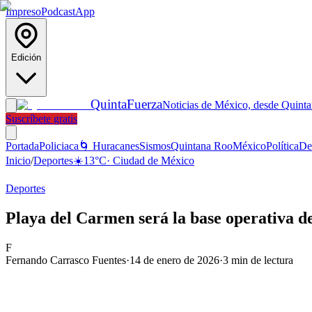
Impreso
Podcast
App
Edición
Quinta
Fuerza
Noticias de México, desde Quint
Suscríbete gratis
Portada
Policiaca
🌀 Huracanes
Sismos
Quintana Roo
México
Política
De
Inicio
/
Deportes
☀️
13
°C
·
Ciudad de México
Deportes
Playa del Carmen será la base operativa d
F
Fernando Carrasco Fuentes
·
14 de enero de 2026
·
3
min de lectura