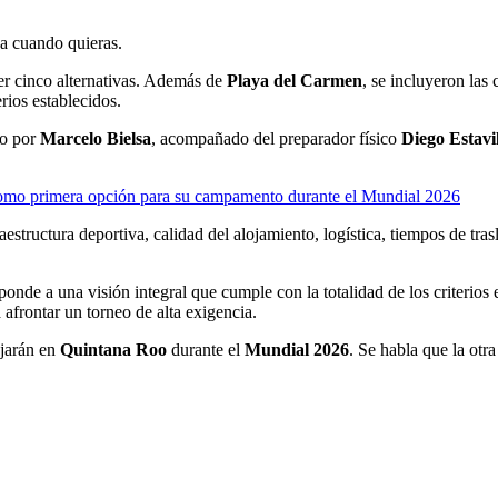
ja cuando quieras.
er cinco alternativas. Además de
Playa del Carmen
, se incluyeron la
rios establecidos.
do por
Marcelo Bielsa
, acompañado del preparador físico
Diego Estavi
como primera opción para su campamento durante el Mundial 2026
structura deportiva, calidad del alojamiento, logística, tiempos de trasl
ponde a una visión integral que cumple con la totalidad de los criterios
 afrontar un torneo de alta exigencia.
ojarán en
Quintana Roo
durante el
Mundial 2026
. Se habla que la otr