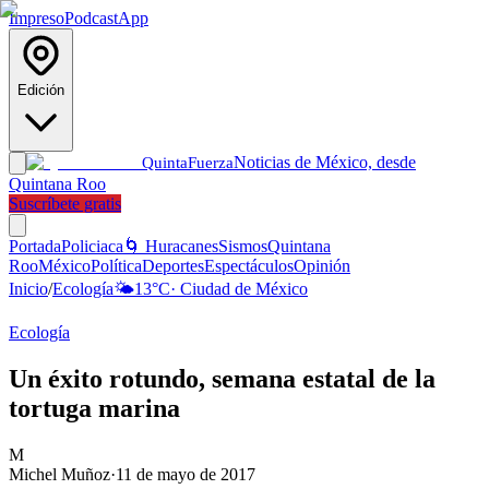
Impreso
Podcast
App
Edición
Noticias de México, desde
Quinta
Fuerza
Quintana Roo
Suscríbete gratis
Portada
Policiaca
🌀 Huracanes
Sismos
Quintana
Roo
México
Política
Deportes
Espectáculos
Opinión
Inicio
/
Ecología
🌤️
13
°C
·
Ciudad de México
Ecología
Un éxito rotundo, semana estatal de la
tortuga marina
M
Michel Muñoz
·
11 de mayo de 2017