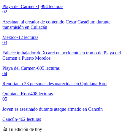
Playa del Carmen
·
1,994
lecturas
02
Asesinan al creador de contenido César Gastélum durante
transmisión en Culiacán
México
·
12
lecturas
03
Fallece trabajador de Xcaret en accidente en tramo de Playa del
Carmen a Puerto Morelos
Playa del Carmen
·
605
lecturas
04
Reportan a 23 personas desaparecidas en Quintana Roo
Quintana Roo
·
408
lecturas
05
Joven es asesinado durante ataque armado en Cancún
Cancún
·
462
lecturas
📰 Tu edición de hoy