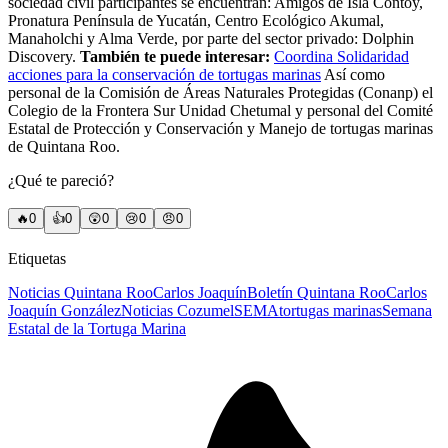
sociedad civil participantes se encuentran: Amigos de Isla Contoy,
Pronatura Península de Yucatán, Centro Ecológico Akumal,
Manaholchi y Alma Verde, por parte del sector privado: Dolphin
Discovery.
También te puede interesar:
Coordina Solidaridad
acciones para la conservación de tortugas marinas
Así como
personal de la Comisión de Áreas Naturales Protegidas (Conanp) el
Colegio de la Frontera Sur Unidad Chetumal y personal del Comité
Estatal de Protección y Conservación y Manejo de tortugas marinas
de Quintana Roo.
¿Qué te pareció?
🔥
0
👍
0
😲
0
😢
0
😠
0
Etiquetas
Noticias Quintana Roo
Carlos Joaquín
Boletín Quintana Roo
Carlos
Joaquín González
Noticias Cozumel
SEMA
tortugas marinas
Semana
Estatal de la Tortuga Marina