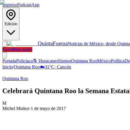
Impreso
Podcast
App
Edición
Quinta
Fuerza
Noticias de México, desde Quint
Suscríbete gratis
Portada
Policiaca
🌀 Huracanes
Sismos
Quintana Roo
México
Política
De
Inicio
/
Quintana Roo
☁️
31
°C
·
Cancún
Quintana Roo
Celebrará Quintana Roo la Semana Estata
M
Michel Muñoz
·
1 de mayo de 2017