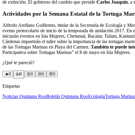
de extinción. El gobierno del cambio que preside
Carlos Joaquín
, a
Actividades por la Semana Estatal de la Tortuga Mar
Alfredo Arellano Guillermo, titular de la Secretaría de Ecología y M
evento protocolario de inicio de la temporada de anidación 2017. En el
iniciarán eventos en Isla Mujeres, Chetumal, Bacalar, Tulum, Kantu
Cárdenas impartirán el taller sobre la importancia de las tortugas ma
de las Tortugas Marinas en Playa del Carmen.
También te puede int
Participativa sobre Tortugas Marinas” el 8 de mayo en Isla Mujeres.
¿Qué te pareció?
🔥
0
👍
0
😲
0
😢
0
😠
0
Etiquetas
Noticias Quintana Roo
Boletín Quintana Roo
Ecología
Tortuga Marina